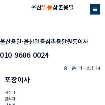
콘
울산
일등
삼촌용달
텐
Mai
츠
로
Men
건
너
울산용달-울산일등삼촌용달원룸이사
뛰
기
010-9686-0024
홈
갤러리
포장이사
포장이사
작성자
관리자
작성일