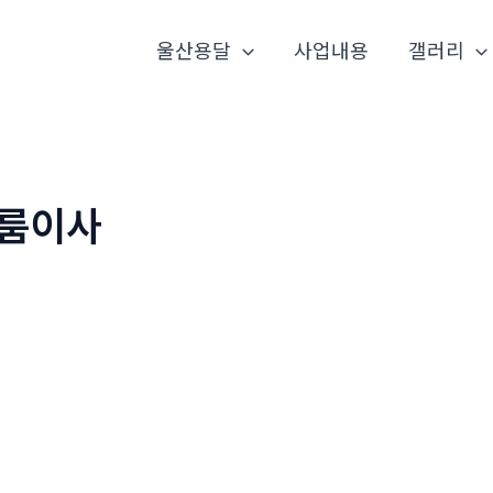
울산용달
사업내용
갤러리
룸이사