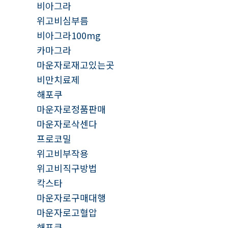
비아그라
위고비심부름
비아그라100mg
카마그라
마운자로재고있는곳
비만치료제
해포쿠
마운자로정품판매
마운자로삭센다
프로코밀
위고비부작용
위고비직구방법
칵스타
마운자로구매대행
마운자로고혈압
해포쿠