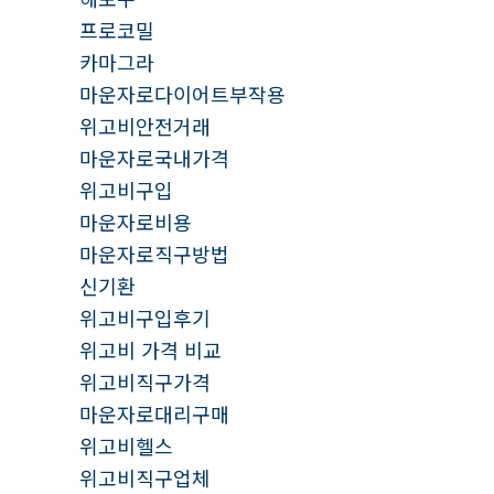
프로코밀
카마그라
마운자로다이어트부작용
위고비안전거래
마운자로국내가격
위고비구입
마운자로비용
마운자로직구방법
신기환
위고비구입후기
위고비 가격 비교
위고비직구가격
마운자로대리구매
위고비헬스
위고비직구업체