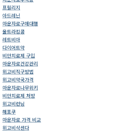
프릴리지
아드레닌
마운자로구매대행
울트라킹콩
레트비아
다이어트약
비만치료제 구입
마운자로건강관리
위고비직구방법
위고비약국가격
마운자로나무위키
비만치료제 처방
위고비런닝
해포쿠
마운자로 가격 비교
위고비삭센다