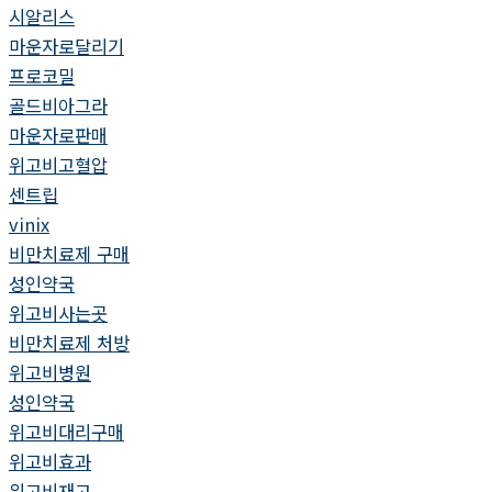
시알리스
마운자로달리기
프로코밀
골드비아그라
마운자로판매
위고비고혈압
센트립
vinix
비만치료제 구매
성인약국
위고비사는곳
비만치료제 처방
위고비병원
성인약국
위고비대리구매
위고비효과
위고비재고