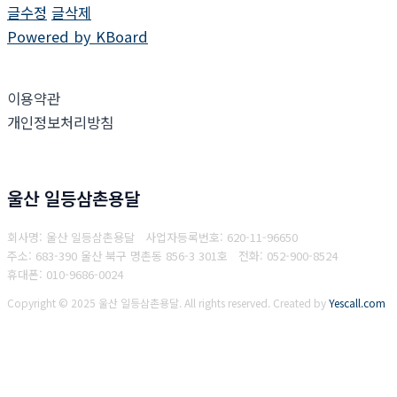
글수정
글삭제
Powered by KBoard
이용약관
개인정보처리방침
울산 일등삼촌용달
회사명: 울산 일등삼촌용달
사업자등록번호:
620-11-96650
주소: 683-390 울산 북구 명촌동 856-3 301호
전화: 052-900-8524
휴대폰: 010-9686-0024
Copyright © 2025 울산 일등삼촌용달. All rights reserved.
Created by
Yescall.com