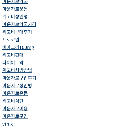
마운자로약국
마운자로운동
위고비성인병
마운자로약국가격
위고비구매후기
프로코밀
비아그라100mg
위고비판매
다이어트약
위고비처방방법
마운자로구입후기
마운자로성인병
마운자로운동
위고비식단
마운자로비용
마운자로구입
vinix