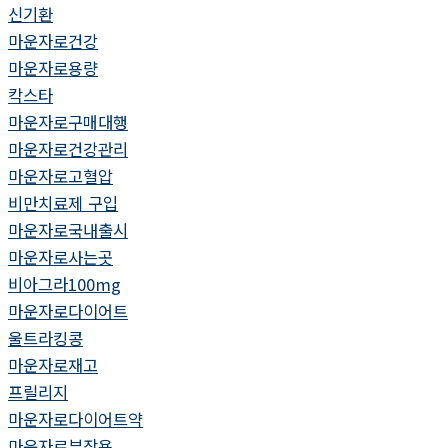
신기환
마운자로건강
마운자로용량
칵스타
마운자로구매대행
마운자로건강관리
마운자로고혈압
비만치료제 구입
마운자로국내출시
마운자로사는곳
비아그라100mg
마운자로다이어트
울트라킹콩
마운자로재고
프릴리지
마운자로다이어트약
마운자로부작용