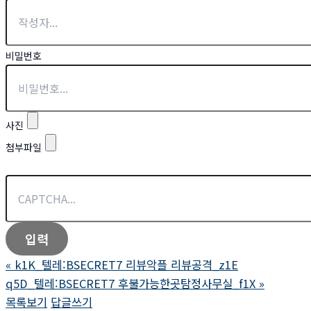
비밀번호
사진
첨부파일
«
k1K_텔레:BSECRET7 리뷰악플 리뷰공격_z1E
q5D_텔레:BSECRET7 후불가능한곳탐정사무실_f1X
»
목록보기
답글쓰기