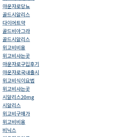
마운자로당뇨
골드시알리스
다이어트약
골드비아그라
골드시알리스
위고비비용
위고비사는곳
마운자로구입후기
마운자로국내출시
위고비식이요법
위고비사는곳
시알리스20mg
시알리스
위고비구매가
위고비비용
비닉스