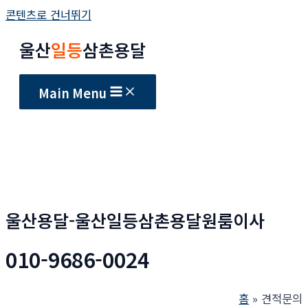
콘텐츠로 건너뛰기
울산
일등
삼촌용달
Main Menu
울산용달-울산일등삼촌용달원룸이사
010-9686-0024
홈
견적문의