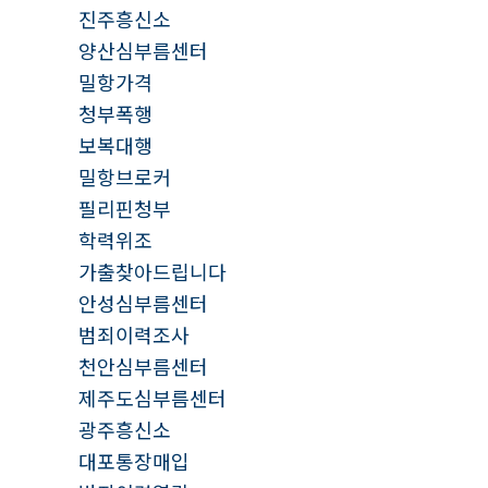
진주흥신소
양산심부름센터
밀항가격
청부폭행
보복대행
밀항브로커
필리핀청부
학력위조
가출찾아드립니다
안성심부름센터
범죄이력조사
천안심부름센터
제주도심부름센터
광주흥신소
대포통장매입