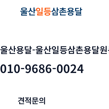
콘
울산
일등
삼촌용달
텐
츠
로
건
너
뛰
울산용달-울산일등삼촌용달원
기
010-9686-0024
견적문의