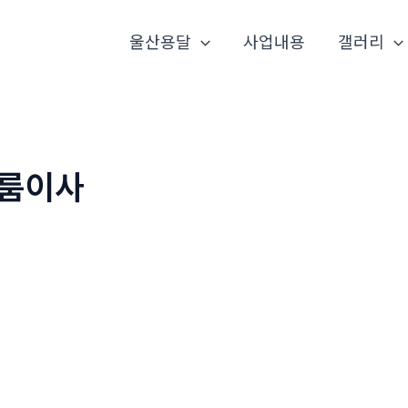
울산용달
사업내용
갤러리
룸이사