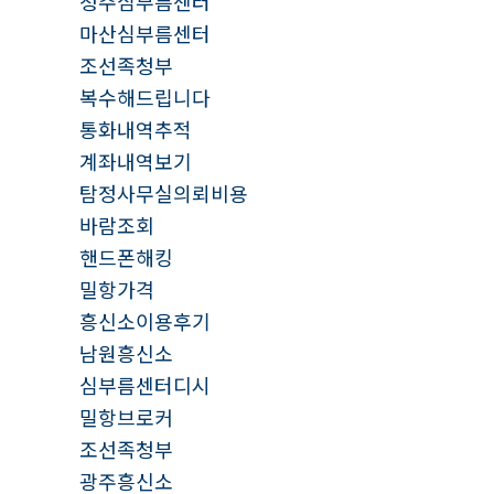
청주심부름센터
마산심부름센터
조선족청부
복수해드립니다
통화내역추적
계좌내역보기
탐정사무실의뢰비용
바람조회
핸드폰해킹
밀항가격
흥신소이용후기
남원흥신소
심부름센터디시
밀항브로커
조선족청부
광주흥신소