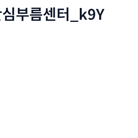
산심부름센터_k9Y