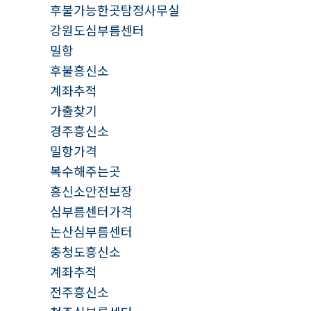
후불가능한곳탐정사무실
강원도심부름센터
밀항
후불흥신소
계좌추적
가출찾기
경주흥신소
밀항가격
복수해주는곳
흥신소안전보장
심부름센터가격
논산심부름센터
충청도흥신소
계좌추적
전주흥신소