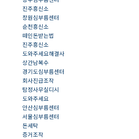
진주흥신소
창원심부름센터
순천흥신소
떼인돈받는법
진주흥신소
도와주세요해결사
상간남복수
경기도심부름센터
회사진급조작
탐정사무실디시
도와주세요
안산심부름센터
서울심부름센터
돈세탁
증거조작