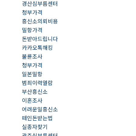
경산심부름센터
청부가격
흥신소의뢰비용
밀항가격
돈받아드립니다
카카오톡해킹
불륜조사
청부가격
일본밀항
범죄이력열람
부산흥신소
이혼조사
어려운일흥신소
떼인돈받는법
실종자찾기
광주심부름센터