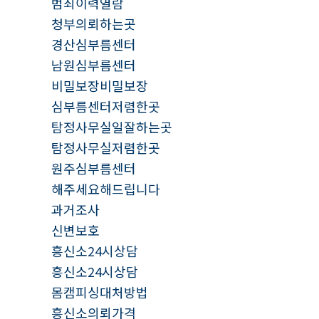
범죄이력열람
청부의뢰하는곳
경산심부름센터
남원심부름센터
비밀보장비밀보장
심부름센터저렴한곳
탐정사무실일잘하는곳
탐정사무실저렴한곳
원주심부름센터
해주세요해드립니다
과거조사
신변보호
흥신소24시상담
흥신소24시상담
몸캠피싱대처방법
흥신소의뢰가격