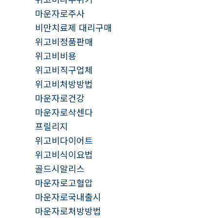
마운자로주사
비만치료제 대리구매
위고비정품판매
위고비비용
위고비직구업체
위고비처방방법
마운자로건강
마운자로삭센다
프릴리지
위고비다이어트
위고비식이요법
골드시알리스
마운자로고혈압
마운자로국내출시
마운자로처방방법