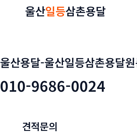
콘
울산
일등
삼촌용달
텐
츠
로
건
너
뛰
울산용달-울산일등삼촌용달원
기
010-9686-0024
견적문의