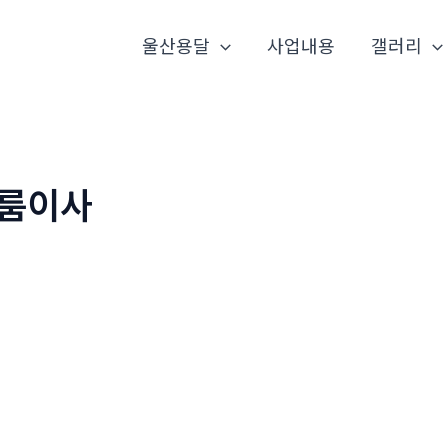
울산용달
사업내용
갤러리
룸이사