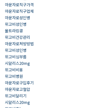
마운자로직구가격
마운자로직구업체
마운자로성인병
위고비성인병
울트라킹콩
위고비건강관리
마운자로처방방법
위고비성인병
위고비심부름
시알리스20mg
위고비비용
위고비병원
마운자로구입후기
마운자로고혈압
위고비달리기
시알리스20mg