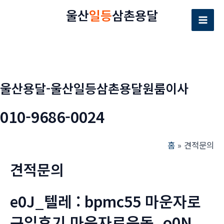
콘
울산
일등
삼촌용달
텐
Mai
츠
로
Men
건
너
울산용달-울산일등삼촌용달원룸이사
뛰
기
010-9686-0024
홈
견적문의
견적문의
e0J_텔레 : bpmc55 마운자로
구입후기 마운자로운동_o0N