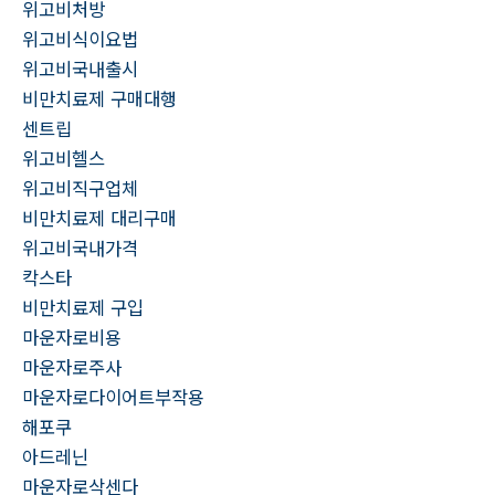
위고비처방
위고비식이요법
위고비국내출시
비만치료제 구매대행
센트립
위고비헬스
위고비직구업체
비만치료제 대리구매
위고비국내가격
칵스타
비만치료제 구입
마운자로비용
마운자로주사
마운자로다이어트부작용
해포쿠
아드레닌
마운자로삭센다