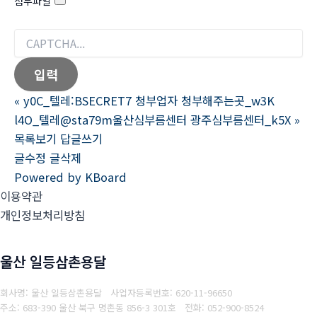
첨부파일
«
y0C_텔레:BSECRET7 청부업자 청부해주는곳_w3K
l4O_텔레@sta79m울산심부름센터 광주심부름센터_k5X
»
목록보기
답글쓰기
글수정
글삭제
Powered by KBoard
이용약관
개인정보처리방침
울산 일등삼촌용달
회사명: 울산 일등삼촌용달
사업자등록번호:
620-11-96650
주소: 683-390 울산 북구 명촌동 856-3 301호
전화: 052-900-8524