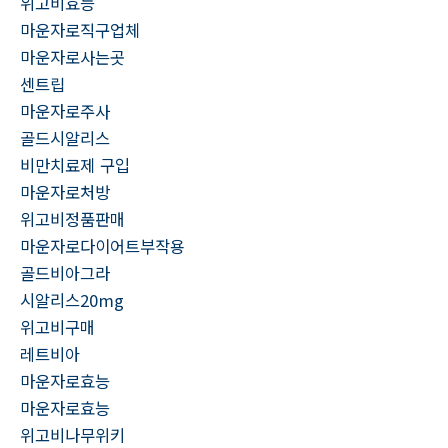
위고비효능
마운자로직구업체
마운자로사는곳
센트립
마운자로주사
골드시알리스
비만치료제 구입
마운자로처방
위고비정품판매
마운자로다이어트부작용
골드비아그라
시알리스20mg
위고비구매
레트비아
마운자로효능
마운자로효능
위고비나무위키