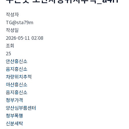
작성자
TG@sta79m
작성일
2026-05-11 02:08
조회
25
안산흥신소
음지흥신소
차량위치추적
마산흥신소
음지흥신소
청부가격
양산심부름센터
청부폭행
신분세탁