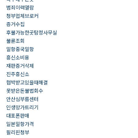
범죄이력열람
청부업체브로커
증거수집
후불가능한곳탐정사무실
불륜조회
밀항중국밀항
흥신소비용
재판증거삭제
진주흥신소
협박받고있을때해결
못받은돈불법회수
안산심부름센터
인생망가트리기
대포폰판매
일본밀항가격
필리핀청부