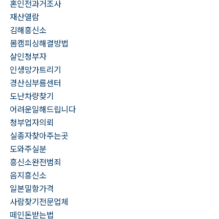
혼인전과거조사
재산열람
김해흥신소
몸캠피싱해결방법
살인청부자
인생망가트리기
경산심부름센터
도난차량찾기
어려운일해드립니다
청부업자의뢰
실종자찾아주는곳
도와주실분
흥신소완전범죄
음지흥신소
일본밀항가격
사람찾기전문업체
떼인돈받는법