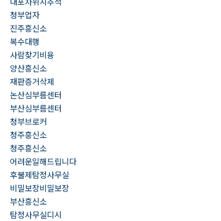
대포차위치추적
청부업자
진주흥신소
복수대행
사람찾기비용
양산흥신소
재판증거삭제
논산심부름센터
부산심부름센터
청부브로커
청주흥신소
청주흥신소
어려운일해드립니다
후불제탐정사무실
비밀보장비밀보장
부산흥신소
탐정사무실디시