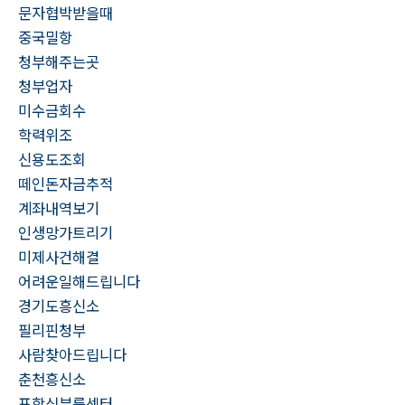
문자협박받을때
중국밀항
청부해주는곳
청부업자
미수금회수
학력위조
신용도조회
떼인돈자금추적
계좌내역보기
인생망가트리기
미제사건해결
어려운일해드립니다
경기도흥신소
필리핀청부
사람찾아드립니다
춘천흥신소
포항심부름센터