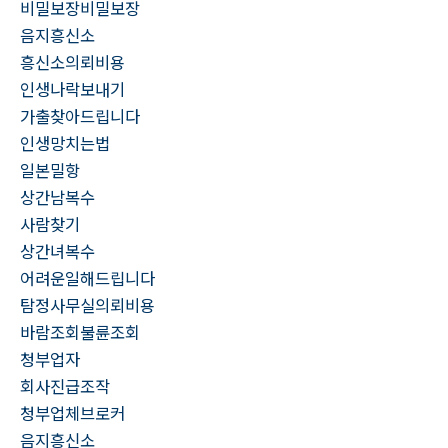
비밀보장비밀보장
음지흥신소
흥신소의뢰비용
인생나락보내기
가출찾아드립니다
인생망치는법
일본밀항
상간남복수
사람찾기
상간녀복수
어려운일해드립니다
탐정사무실의뢰비용
바람조회불륜조회
청부업자
회사진급조작
청부업체브로커
음지흥신소