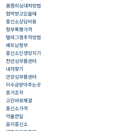
몸캠피싱대처방법
협박받고있을때
흥신소상담비용
청부폭행가격
텔레그램추적방법
배트남청부
흥신소인생망치기
천안심부름센터
내차찾기
안양심부름센터
미수금받아주는곳
증거조작
고민바로해결
흥신소가격
억울한일
음지흥신소