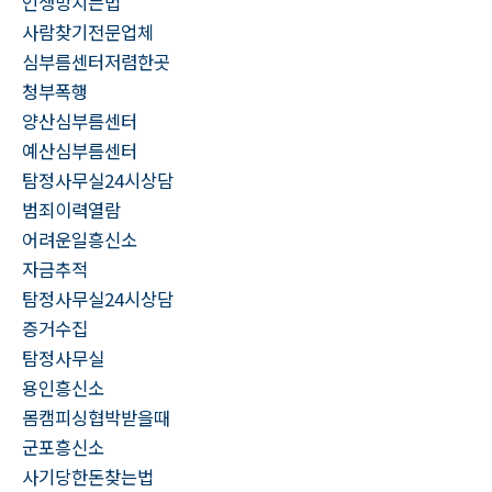
인생망치는법
사람찾기전문업체
심부름센터저렴한곳
청부폭행
양산심부름센터
예산심부름센터
탐정사무실24시상담
범죄이력열람
어려운일흥신소
자금추적
탐정사무실24시상담
증거수집
탐정사무실
용인흥신소
몸캠피싱협박받을때
군포흥신소
사기당한돈찾는법