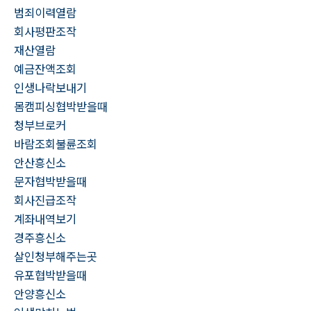
범죄이력열람
회사평판조작
재산열람
예금잔액조회
인생나락보내기
몸캠피싱협박받을때
청부브로커
바람조회불륜조회
안산흥신소
문자협박받을때
회사진급조작
계좌내역보기
경주흥신소
살인청부해주는곳
유포협박받을때
안양흥신소