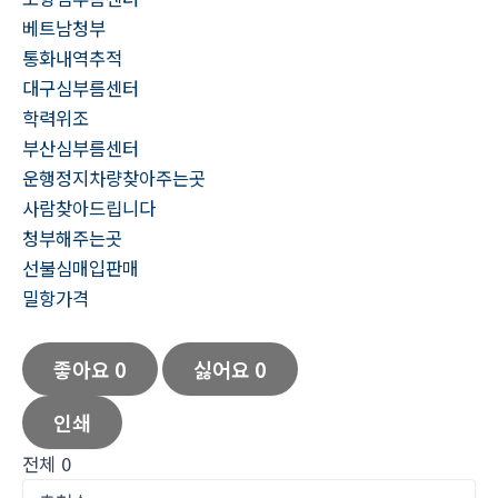
베트남청부
통화내역추적
대구심부름센터
학력위조
부산심부름센터
운행정지차량찾아주는곳
사람찾아드립니다
청부해주는곳
선불심매입판매
밀항가격
좋아요
0
싫어요
0
인쇄
전체
0