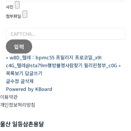
사진
첨부파일
«
w8D_텔레 : bpmc55 프릴리지 프로코밀_x9I
c4G_텔레@sta79m행방불명사람찾기 필리핀청부_c0G
»
목록보기
답글쓰기
글수정
글삭제
Powered by KBoard
이용약관
개인정보처리방침
울산 일등삼촌용달