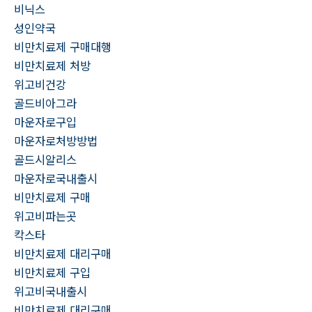
비닉스
성인약국
비만치료제 구매대행
비만치료제 처방
위고비건강
골드비아그라
마운자로구입
마운자로처방방법
골드시알리스
마운자로국내출시
비만치료제 구매
위고비파는곳
칵스타
비만치료제 대리구매
비만치료제 구입
위고비국내출시
비만치료제 대리구매