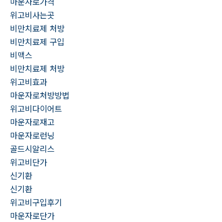
마운자로가격
위고비사는곳
비만치료제 처방
비만치료제 구입
비맥스
비만치료제 처방
위고비효과
마운자로처방방법
위고비다이어트
마운자로재고
마운자로런닝
골드시알리스
위고비단가
신기환
신기환
위고비구입후기
마운자로단가