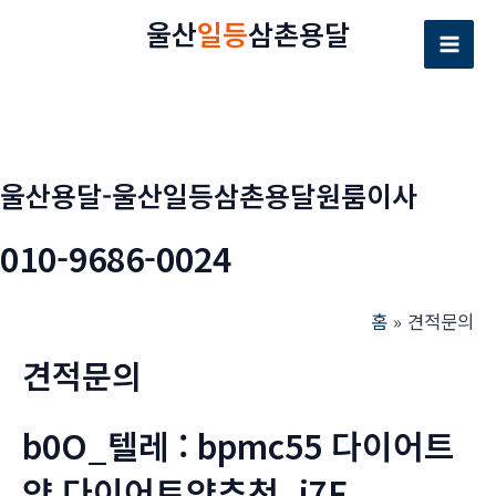
콘
울산
일등
삼촌용달
텐
Mai
츠
로
Men
건
너
울산용달-울산일등삼촌용달원룸이사
뛰
기
010-9686-0024
홈
견적문의
견적문의
b0O_텔레 : bpmc55 다이어트
약 다이어트약추천_j7F