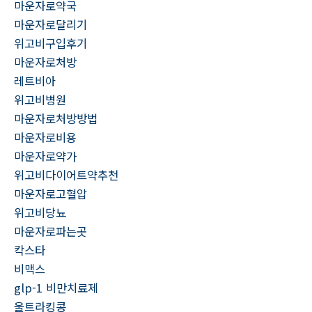
마운자로약국
마운자로달리기
위고비구입후기
마운자로처방
레트비아
위고비병원
마운자로처방방법
마운자로비용
마운자로약가
위고비다이어트약추천
마운자로고혈압
위고비당뇨
마운자로파는곳
칵스타
비맥스
glp-1 비만치료제
울트라킹콩