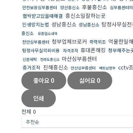
후불흥신소
안전보장심부름센터
양산흥신소
심부름센터의
흥신소일잘하는곳
협박받고있을때해결
성남흥신소
탐정사무실전
인생망치는법
성남흥신소
흥신소
유흥업소내역
청부업체브로커
억울한일
학력위조
천안심부름센터
휴대폰해킹
청부해주는
탐정사무실의뢰비용
자격조작
마산심부름센터
신분세탁
전라도흥신소
진해흥신소
cctv
증거조작
안산심부름센터
배트남청부
좋아요
0
싫어요
0
인쇄
전체
0