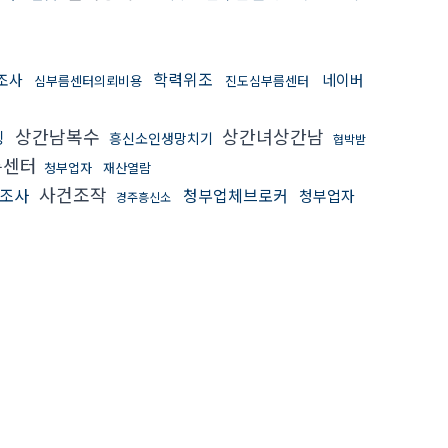
학력위조
조사
네이버
심부름센터의뢰비용
진도심부름센터
상간남복수
상간녀상간남
킹
흥신소인생망치기
협박받
름센터
청부업자
재산열람
사건조작
조사
청부업체브로커
청부업자
경주흥신소