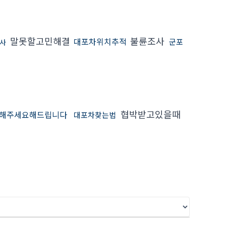
말못할고민해결
불륜조사
대포차위치추적
군포
조사
협박받고있을때
해주세요해드립니다
대포차찾는법