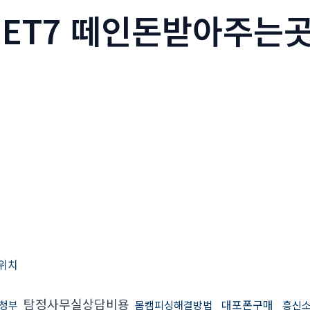
CRET7 떼인돈받아주
위치
탐정사무실상담비용
대포폰구매
청부
몸캠피싱해결방법
흥신