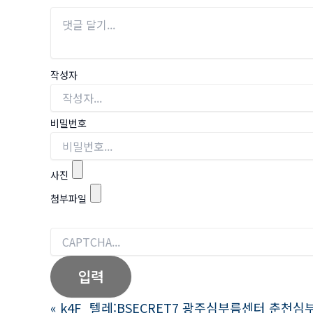
작성자
비밀번호
사진
첨부파일
«
k4F_텔레:BSECRET7 광주심부름센터 춘천심