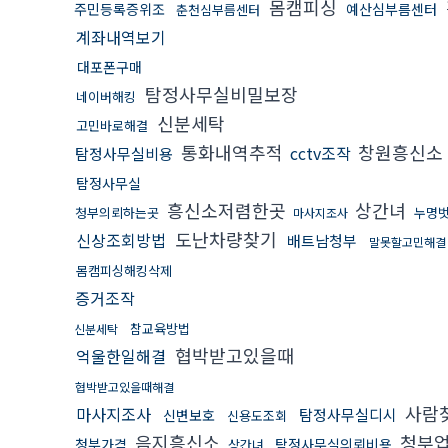
몸캠피싱
주민등록증위조
예산심부름센터
춘천심부름센터
계좌내역보기
대포폰구매
탐정사무실비밀보장
네이버해킹
신분세탁
고민바로해결
통화내역추적
창원흥신소
cctv조작
탐정사무실비용
탐정사무실
흥신소저렴한곳
상간녀
청부의뢰하는곳
누명
마사지조사
도난차량찾기
신상조회방법
배트남청부
말못할고민해결
몸캠피싱해킹삭제
증거조작
참교육방법
신분세탁
협박받고있을때
억울한일해결
협박받고있을때해결
사람
마사지조사
탐정사무실디시
신변보호
신용도조회
음지흥신소
청부
청부가격
탐정사무실의뢰비용
상간녀