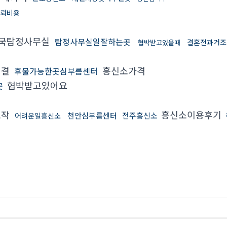
뢰비용
국탐정사무실
탐정사무실일잘하는곳
결혼전과거
협박받고있을때
해결
흥신소가격
후불가능한곳심부름센터
협박받고있어요
곳
조작
흥신소이용후기
천안심부름센터
전주흥신소
어려운일흥신소