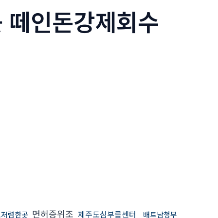
는곳 떼인돈강제회수
면허증위조
제주도심부름센터
소저렴한곳
배트남청부