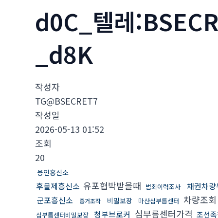
d0C_텔레:BSE
_d8K
작성자
TG@BSECRET7
작성일
2026-05-13 01:52
조회
20
용인흥신소
유포협박받을때
후불제흥신소
채권차량
범죄이력조사
차량조회
군포흥신소
비밀보장
마산심부름센터
증거조작
심부름센터가격
청부브로커
조선족
심부름센터비밀보장