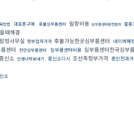
밀항비용
대포폰구매
불륜
후불심부름센터
육방법
심부름센터완전범죄
을때해결
탐정사무실
후불가능한곳심부름센터
네이버해
청부업자가격
부름센터
심부름센터전국심부
심부름센터비용
천안심부름센터
흥신소
조선족청부가격
흥신소디시
혼인전과거
인생나락보내기
신소