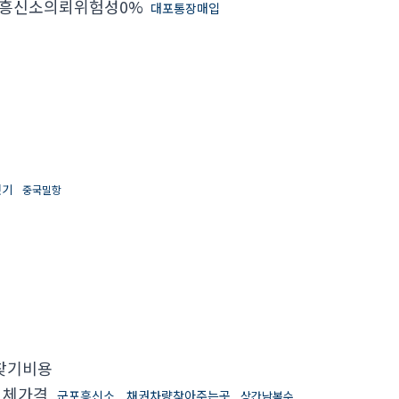
흥신소의뢰위험성0%
대포통장매입
벗기
중국밀항
찾기비용
업체가격
군포흥신소
채권차량찾아주는곳
상간남복수