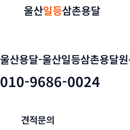
콘
울산
일등
삼촌용달
텐
츠
로
건
너
뛰
울산용달-울산일등삼촌용달원
기
010-9686-0024
견적문의