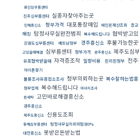
용인심부름센터
실종자찾아주는곳
진주심부름센터
대포통장매입
청부가격
떼인돈재산조회
참교
진해흥신소
탐정사무실완전범죄
협박받고있
해킹
복수해드립니다
후불가능한곳
경주흥신소
강원도심부름센터
배트남청부
심부름센터
제주도심
청부가격
고있을때해결
광주흥신소
자격증조작
전주
밀항비용
유포협박받을때
핀리핀청부
아이폰찾기
청부의뢰하는곳
복수잘하는법흥
불륜조사유흥업소조사
복수해드립니다
청부업체
마사지조사
고민바로해결흥신소
돈세탁
경주흥신소
신용도조회
제주도흥신소
탐정사무실의뢰위험성0%
동해심부름센터
못받은돈받는법
대전흥신소