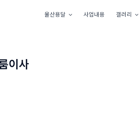
울산용달
사업내용
갤러리
룸이사