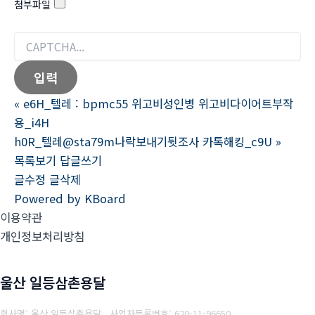
첨부파일
«
e6H_텔레 : bpmc55 위고비성인병 위고비다이어트부작
용_i4H
h0R_텔레@sta79m나락보내기뒷조사 카톡해킹_c9U
»
목록보기
답글쓰기
글수정
글삭제
Powered by KBoard
이용약관
개인정보처리방침
울산 일등삼촌용달
회사명: 울산 일등삼촌용달
사업자등록번호:
620-11-96650