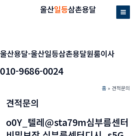
콘
울산
일등
삼촌용달
텐
Mai
츠
로
Men
건
너
울산용달-울산일등삼촌용달원룸이사
뛰
기
010-9686-0024
홈
견적문의
견적문의
o0Y_텔레@sta79m심부름센터
비밀보장 심부름센터디시_s5G