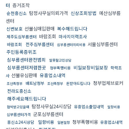
터
증거조작
탐정사무실의뢰가격
신상조회방법
예산심부름
순천흥신소
센터
선불심매입판매
복수해드립니다
신변보호
바람조회
마사지이력조사
제주도심부름센터
서울심부름센터
전주심부름센터
바람조회
심부름센터의뢰비용
주민등록증위조
심부름센터완전범죄
말못할고민상담
심부름센터저렴한곳
비밀보장비밀보장
학력조
청부폭행비용
선불유심판매
유흥업소내역
사
청부업체브로커
배트남청부
돈받아드립니다
조선족청부
조선족청부
전라도흥신소
해주세요해드립니다
탐정사무실24시상담
유흥업소출입내역
협박받고있을때
밀항비용
군포심부름센터
심부름센터가격
청부폭행비용
밀항비용
흥신소24시상담
유흥업소내역
일본밀항