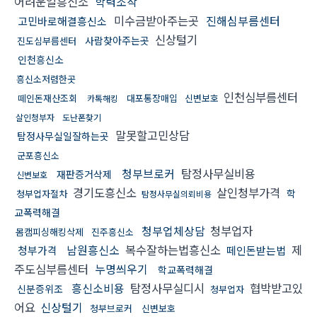
어려운일흥신소
학력조작
미수금받아주는곳
진해심부름센터
고민바로해결흥신소
신상털기
사람찾아주는곳
진도심부름센터
인천흥신소
흥신소저렴한곳
인천심부름센터
떼인돈재산조회
대포통장매입
신변보호
카톡해킹
살인청부자
도난폰찾기
말못할고민상담
탐정사무실일잘하는곳
군포흥신소
청부브로커
탐정사무실비용
재판증거삭제
신변보호
경기도흥신소
살인청부가격
학
청부업자절차
탐정사무실의뢰비용
교폭력해결
청부업체상담
청부업자
몸캠피싱해킹삭제
진주흥신소
남원흥신소
복수잘하는법흥신소
제
청부가격
떼인돈받는법
주도심부름센터
누명씌우기
학교폭력해결
흥신소비용
탐정사무실디시
협박받고있
신분증위조
청부업자
어요
신상털기
청부브로커
신변보호