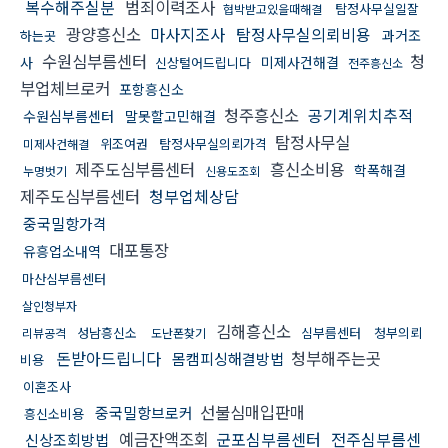
복수해주실분
범죄이력조사
탐정사무실일잘
협박받고있을때해결
광양흥신소
마사지조사
탐정사무실의뢰비용
과거조
하는곳
수원심부름센터
청
사
미제사건해결
신상털어드립니다
전주흥신소
부업체브로커
포항흥신소
청주흥신소
공기계위치추적
수원심부름센터
말못할고민해결
탐정사무실
위조여권
탐정사무실의뢰가격
미제사건해결
제주도심부름센터
흥신소비용
학폭해결
누명벗기
신용도조회
제주도심부름센터
청부업체상담
중국밀항가격
대포통장
유흥업소내역
마산심부름센터
살인청부자
김해흥신소
성남흥신소
심부름센터
청부의뢰
리뷰공격
도난폰찾기
돈받아드립니다
청부해주는곳
몸캠피싱해결방법
비용
이혼조사
선불심매입판매
중국밀항브로커
흥신소비용
예금잔액조회
군포심부름센터
전주심부름센
신상조회방법