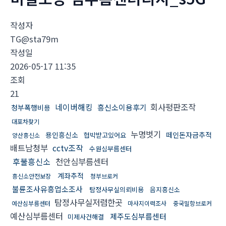
작성자
TG@sta79m
작성일
2026-05-17 11:35
조회
21
네이버해킹
회사평판조작
흥신소이용후기
청부폭행비용
대포차찾기
누명벗기
용인흥신소
떼인돈자금추적
협박받고있어요
양산흥신소
배트남청부
cctv조작
수원심부름센터
후불흥신소
천안심부름센터
계좌추적
흥신소안전보장
청부브로커
불륜조사유흥업소조사
탐정사무실의뢰비용
음지흥신소
탐정사무실저렴한곳
예산심부름센터
마사지이력조사
중국밀항브로커
예산심부름센터
제주도심부름센터
미제사건해결