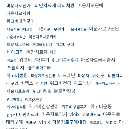
비만치료제 대리처방
마운자로판매
마운자로단가
마운자로처방
위고비대리구매
마운자로고혈압
마운자로나무위키
마운자로식이요법
마운자로병원
마운자로나무위키
마운자로식단
마운자로런닝
위고비구매
위고비달리기
비아그라
비만치료제 처방
위고비구매후기
마운자로국내출시
위고비구매후기
센트립
프릴리지
골드비아그라
위고비병원
아드레닌
마운자로사는곳
비만치료
마운자로성인병
비맥스
위고비건강
아드레닌
제 구입
신기환
마운자로삭센다
울트라킹콩
마운자로효과
위고비병원
wegovy
위고비런닝
위고비건강관리
위고비운동
위고비구입후기
위고비심부름
마운자로약가
vinix
마운자로
glp-1 비만치료제
위고비당뇨
대리구매
vinix
마운자로구매대행
vinix
마
해포쿠
프로코밀