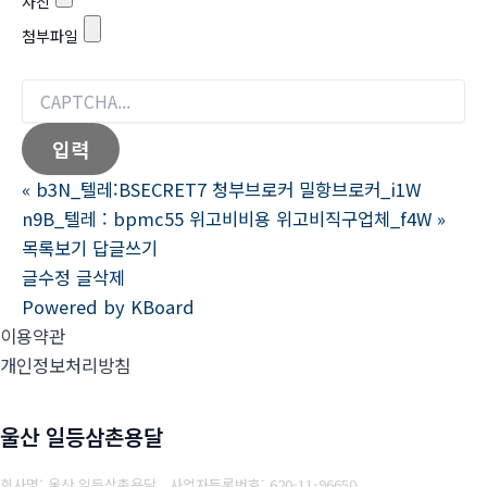
사진
첨부파일
«
b3N_텔레:BSECRET7 청부브로커 밀항브로커_i1W
n9B_텔레 : bpmc55 위고비비용 위고비직구업체_f4W
»
목록보기
답글쓰기
글수정
글삭제
Powered by KBoard
이용약관
개인정보처리방침
울산 일등삼촌용달
회사명: 울산 일등삼촌용달
사업자등록번호:
620-11-96650