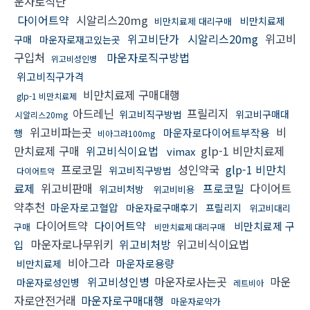
운자로식단
다이어트약
시알리스20mg
비만치료제
비만치료제 대리구매
위고비단가
시알리스20mg
위고비
구매
마운자로재고있는곳
구입처
마운자로직구방법
위고비성인병
위고비직구가격
비만치료제 구매대행
glp-1 비만치료제
아드레닌
프릴리지
위고비직구방법
위고비구매대
시알리스20mg
위고비파는곳
비
마운자로다이어트부작용
행
비아그라100mg
만치료제 구매
위고비식이요법
glp-1 비만치료제
vimax
프로코밀
성인약국
glp-1 비만치
위고비직구방법
다이어트약
료제
위고비판매
프로코밀
다이어트
위고비처방
위고비비용
약추천
마운자로고혈압
마운자로구매후기
프릴리지
위고비대리
다이어트약
다이어트약
비만치료제 구
구매
비만치료제 대리구매
마운자로나무위키
위고비처방
위고비식이요법
입
비아그라
마운자로용량
비만치료제
위고비성인병
마운자로사는곳
마운
마운자로성인병
레트비아
자로안전거래
마운자로구매대행
마운자로약가