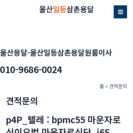
콘
울산
일등
삼촌용달
텐
Mai
츠
로
Men
건
너
울산용달-울산일등삼촌용달원룸이사
뛰
기
010-9686-0024
홈
견적문의
견적문의
p4P_텔레 : bpmc55 마운자로
식이요법 마운자로식단_j6S