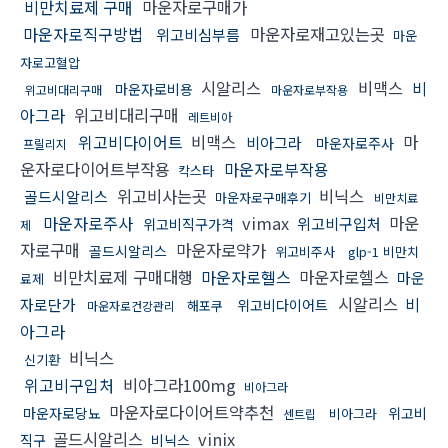
비만치료제 구매
마운자로구매가
마운자로직구방법
마운자로재고있는곳
위고비심부름
마운
자로고혈압
시알리스
비맥스
비
마운자로비용
위고비대리구매
마운자로부작용
아그라
위고비대리구매
레트비아
위고비다이어트
비맥스
마
비아그라
마운자로주사
프릴리지
운자로다이어트부작용
마운자로부작용
칵스타
위고비사는곳
비닉스
골드시알리스
마운자로구매후기
비만치료
마운자로주사
vimax
마운
위고비구입처
위고비직구가격
제
자로구매
마운자로약가
골드시알리스
위고비주사
glp-1 비만치
비만치료제 구매대행
마운자로헬스
마운자로헬스
마운
료제
시알리스
비
자로단가
위고비다이어트
해포쿠
마운자로건강관리
아그라
비닉스
신기환
위고비구입처
비아그라100mg
비아그라
마운자로다이어트약추천
마운자로당뇨
위고비
비아그라
센트립
골드시알리스
vinix
직구
비닉스