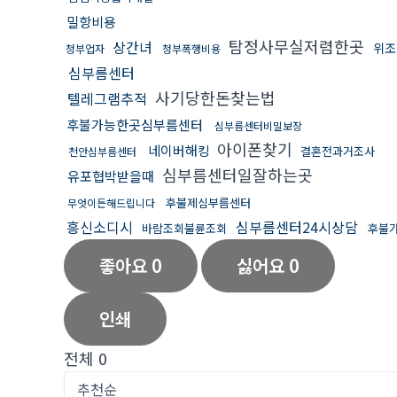
밀항비용
탐정사무실저렴한곳
상간녀
위조
청부업자
청부폭행비용
심부름센터
사기당한돈찾는법
텔레그램추적
후불가능한곳심부름센터
심부름센터비밀보장
아이폰찾기
네이버해킹
결혼전과거조사
천안심부름센터
심부름센터일잘하는곳
유포협박받을때
후불제심부름센터
무엇이든해드립니다
흥신소디시
심부름센터24시상담
바람조회불륜조회
후불
좋아요
0
싫어요
0
인쇄
전체
0