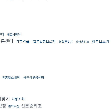
센터
베트남청부
부름센터
리뷰악플
청부브로커
일본밀항브로커
분실폰찾기
광양흥신소
유흥업소내역
용인심부름센터
괴찾기
차량조회
보장
신분증위조
증거수집