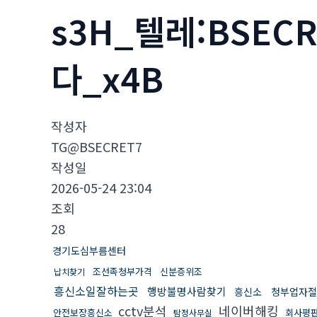
s3H_텔레:BSE
다_x4B
작성자
TG@BSECRET7
작성일
2026-05-24 23:04
조회
28
경기도심부름센터
조선족청부가격
신분증위조
납치찾기
흥신소일잘하는곳
행방불명사람찾기
흥신소
청부업자절
cctv분석
네이버해킹
안전보장흥신소
회사평
탐정사무실