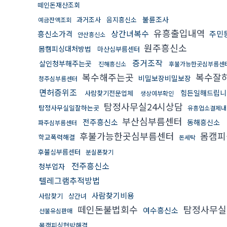
떼인돈재산조회
불륜조사
과거조사
음지흥신소
예금잔액조회
유흥출입내역
상간녀복수
흥신소가격
주민
안산흥신소
원주흥신소
몸캠피싱대처방법
마산심부름센터
증거조작
살인청부해주는곳
진해흥신소
후불가능한곳심부름센
복수해주는곳
복수잘
비밀보장비밀보장
청주심부름센터
면허증위조
힘든일해드립니
사람찾기전문업체
생상여부확인
탐정사무실24시상담
탐정사무실일잘하는곳
유흥업소결제내
부산심부름센터
전주흥신소
동해흥신소
파주심부름센터
후불가능한곳심부름센터
몸캠
학교폭력해결
돈세탁
후불심부름센터
분실폰찾기
전주흥신소
청부업자
텔레그램추적방법
사람찾기비용
사람찾기
상간녀
떼인돈불법회수
탐정사무실
여수흥신소
선불유심판매
몸캠피싱협박해결