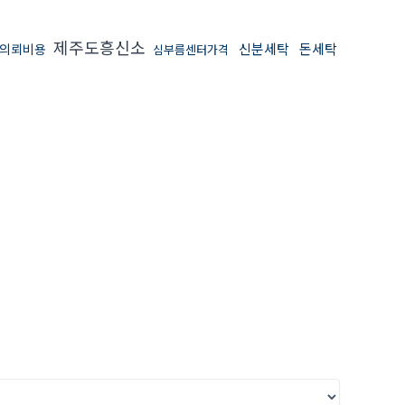
제주도흥신소
신분세탁
돈세탁
의뢰비용
심부름센터가격