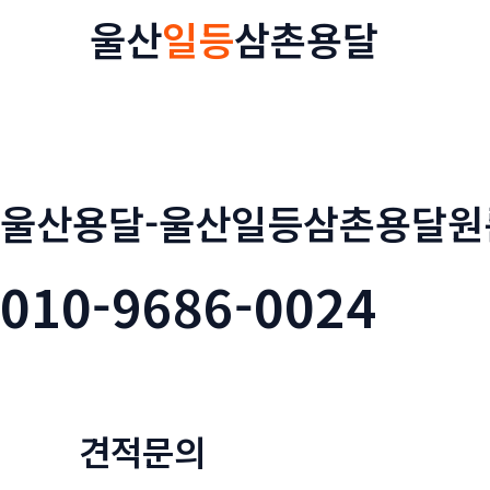
콘
울산
일등
삼촌용달
텐
츠
로
건
너
뛰
울산용달-울산일등삼촌용달원
기
010-9686-0024
견적문의