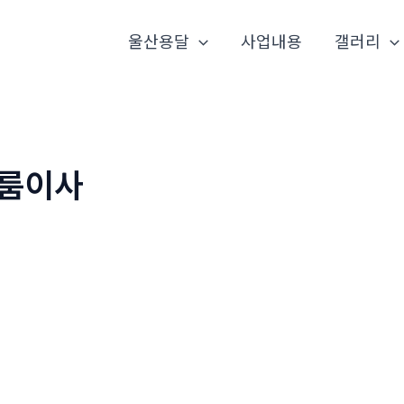
울산용달
사업내용
갤러리
룸이사