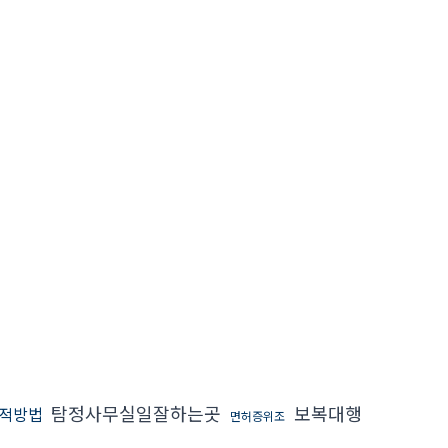
탐정사무실일잘하는곳
보복대행
적방법
면허증위조