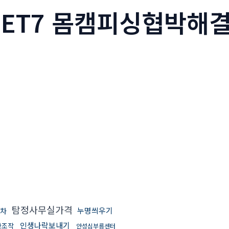
CRET7 몸캠피싱협박
탐정사무실가격
누명씌우기
차
인생나락보내기
판조작
안성심부름센터