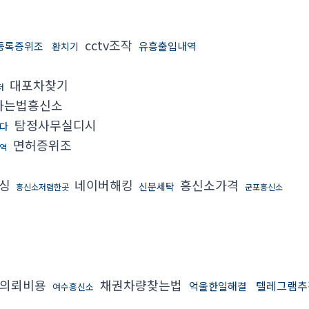
cctv조작
등록증위조
유흥출입내역
환치기
대포차찾기
터
하는법흥신소
탐정사무실디시
다
면허증위조
역
피싱
네이버해킹
흥신소가격
신분세탁
흥신소저렴한곳
군포흥신소
의뢰비용
채권차량찾는법
텔레그램추
억울한일해결
여수흥신소