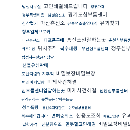
고민해결해드립니다
탐정사무실
청부가격
경기도심부름센터
청부폭행비용
남원흥신소
마산흥신소
유괴찾기
신상털기
유흥업소출입내역
청부업체브로커
흥신소일잘하는곳
대포폰구매
춘천심부름
마산흥신소
위치추적
청주심
복수대행
부산심부름센터
위조여권
탐정사무실24시상담
선불유심판매
비밀보장비밀보장
도난차량위치추적
미제사건해결
범죄이력열람
미제사건해결
심부름센터일잘하는곳
남원심부름센터
핀리핀청부
못받은돈받아주는곳
청부폭행
흥신소저렴한곳
원주심부름센터
신용도조회
유
면허증위조
복수해드립니다
배트남청부
비밀보장비밀
말못할고민해결
신분증위조
밀항가격