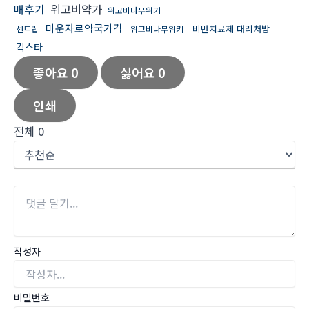
매후기
위고비약가
위고비나무위키
마운자로약국가격
비만치료제 대리처방
센트립
위고비나무위키
칵스타
좋아요
0
싫어요
0
인쇄
전체
0
작성자
비밀번호