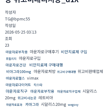
작성자
TG@bpmc55
작성일
2026-05-25 03:13
조회
23
마운자로구매후기
비만치료제 구입
마운자로부작용
마운자로구입
프릴리지
비만치료제 구매대행
마운자로건강
마운자로처방
위고비판매업체
비아그라100mg
위고비구매대행
vimax
마운자로헬스
마운자로다이어트
칵스타
마운자로직구
시알리스
마운자로부작용
마운자로직구업체
20mg
레트비아
위고비사는곳
시알리스20mg
카마그라
마운자로효과
wegovy