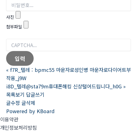
사진
첨부파일
«
f7R_텔레 : bpmc55 마운자로성인병 마운자로다이어트부
작용_j9W
i8D_텔레@sta79m휴대폰해킹 신상털어드립니다_h0G
»
목록보기
답글쓰기
글수정
글삭제
Powered by KBoard
이용약관
개인정보처리방침