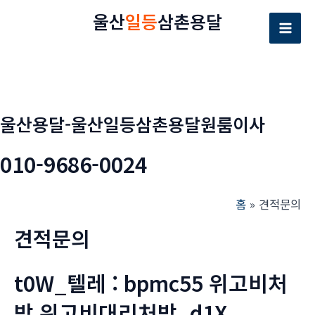
콘
울산
일등
삼촌용달
텐
Mai
츠
로
Men
건
너
울산용달-울산일등삼촌용달원룸이사
뛰
기
010-9686-0024
홈
견적문의
견적문의
t0W_텔레 : bpmc55 위고비처
방 위고비대리처방_d1X