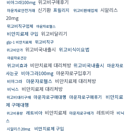
위고비구매후기
비아그라100mg
신기환
시알리스
프릴리지
마운자로안전거래
위고비판매업체
20mg
위고비직구업체
마운자로헬스
비만치료제 구입
위고비달리기
위고비직구
glp-1 비만치료제
위고비국내출시
위고비식이요법
위고비단가
마운자로건강
비만치료제 대리처방
위고비국내출시
위고비효과
마운자로
비아그라100mg
마운자로구입후기
사는곳
마운자로헬스
비만치료제 대리처방
비아그라
비만치료제 대리처방
비닉스
비만치료
마운자로구매대행
마운자로구매후기
위고비대리구매
제 구매대행
비만치료제
레트비아
레트비아
비닉
마운자로구매가
위고비용량
스
비만치료제 구입
시알리스20mg