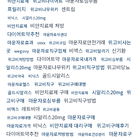
마운자로심부름
비만치료제
위고비다이어트
프릴리지
센트립
위고비나무위키
비닉스
시알리스20mg
비만치료제 처방
비만치료제
다이어트약추천
마운자로삭센다
마운자로안전거래
위고비사는
마운자로효과
vinix
위고비구입
곳
비맥스
신기환
마운자로직구업체
위고비달리기
wegovy
다이어트약
마운자로국내가격
시
위고비처방방법
위고비심부름
마운자로나무위키
위고비직구방법
위고비당뇨
알리스20mg
골드시알리스
비닉스
위고비약국
위고비직구
위고비구매대행
마운자로헬스
비만치료제 구매
시알리스20mg
위
골드시알리스
비만치료제
고비구매
마운자로심부름
위고비직구방법
레트비아
비맥스
위고비운동
시알리스20mg
마운자로구매
위고비구매대행
비닉스
비만치료제 대리구매
위고비구매후기
마운자로가격
다이어트약추천
마운자로구
마운자로처방방법
마운자로건강관리