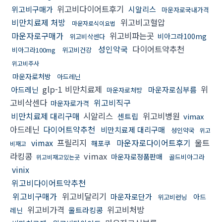
위고비다이어트후기
위고비구매가
시알리스
마운자로국내가격
비만치료제 처방
위고비고혈압
마운자로식이요법
마운자로구매가
위고비파는곳
비아그라100mg
위고비삭센다
성인약국
다이어트약추천
비아그라100mg
위고비건강
위고비주사
마운자로처방
아드레닌
glp-1 비만치료제
위
아드레닌
마운자로심부름
마운자로처방
고비삭센다
위고비직구
마운자로가격
비만치료제 대리구매
시알리스
위고비병원
센트립
vimax
아드레닌
다이어트약추천
비만치료제 대리구매
성인약국
위고
vimax
프릴리지
마운자로다이어트후기
울트
해포쿠
비재고
라킹콩
vimax
마운자로정품판매
골드비아그라
위고비재고있는곳
vinix
위고비다이어트약추천
위고비구매가
위고비달리기
마운자로단가
아드
위고비런닝
위고비가격
위고비처방
울트라킹콩
레닌