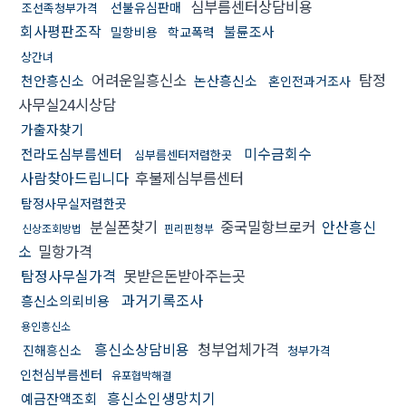
심부름센터상담비용
선불유심판매
조선족청부가격
회사평판조작
불륜조사
밀항비용
학교폭력
상간녀
어려운일흥신소
탐정
천안흥신소
논산흥신소
혼인전과거조사
사무실24시상담
가출자찾기
미수금회수
전라도심부름센터
심부름센터저렴한곳
사람찾아드립니다
후불제심부름센터
탐정사무실저렴한곳
분실폰찾기
중국밀항브로커
안산흥신
신상조회방법
핀리핀청부
소
밀항가격
탐정사무실가격
못받은돈받아주는곳
과거기록조사
흥신소의뢰비용
용인흥신소
흥신소상담비용
청부업체가격
진해흥신소
청부가격
인천심부름센터
유포협박해결
흥신소인생망치기
예금잔액조회