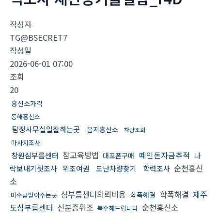
작성자
TG@BSECRET7
작성일
2026-06-01 07:00
조회
20
흥신소가격
동해흥신소
탐정사무실일잘하는곳
음지흥신소
차량조회
마사지조사
참교육방법
떼인돈자금추적
창원심부름센터
나
대포폰구매
순천흥신
락보내기뒷조사
위조여권
도난차량찾기
학력조사
소
심부름센터의뢰비용
학폭해결
제주
학폭해결
미수금받아주는곳
도심부름센터
신분증위조
순천흥신소
복수해드립니다