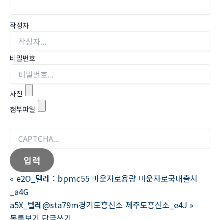
작성자
비밀번호
사진
첨부파일
«
e2O_텔레 : bpmc55 마운자로용량 마운자로국내출시
_a4G
a5X_텔레@sta79m경기도흥신소 제주도흥신소_e4J
»
목록보기
답글쓰기