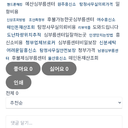
예산심부름센터
밀
원주흥신소
탐정사무실의뢰가격
핸드폰해킹
항비용
후불가능한곳심부름센터
여수흥신소
신상조회방법
조선족청부
탐정사무실의뢰비용
도와드립니다
떼인돈재산조회
리뷰악플
도난차량위치추적
심부름센터일잘하는곳
흥
인생망치는방법
신소비용
청부업체브로커
심부름센터비밀보장
신분세탁
어려운일흥신소
청부가격
탐정사무실안전보장
남원심부름센
후불제심부름센터
떼인돈재산조회
울산흥신소
터
좋아요
0
싫어요
0
인쇄
전체
0