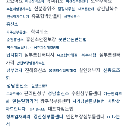
고있어요
학력위조
도와주세요
예금잔액조회
마산심부름센터
신분증위조
상간남복수
탐정사무실
후불제탐정사무실
대포폰판매
유포협박받을때
인생망가트리기
상간남복수
흥신소
학력위조
파주심부름센터
흥신소안전보장
못받은돈받는법
순천흥신소
복수해드립니다
몸캠피싱해결방법
심부름센터디시
심부름센터
납치찾기
복수대행
유포협박해결
가격
안전보장탐정사무실
진해흥신소
살인청부자
신용도조
청부업자
몸캠피싱협박해결
회
성남흥신소
밀항브로커
핀리핀청부
성남흥신소
수원심부름센터
예금잔액조
도와주세요
일본밀항가격
광주심부름센터
사기당한돈찾는법
사람찾
회
대포차찾는법
아드립니다
음지흥신소
경산심부름센터
안전보장심부름센터
cctv분
청부업자의뢰
석