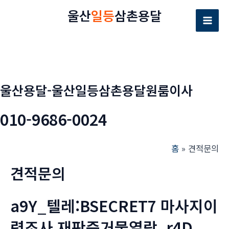
콘
울산
일등
삼촌용달
텐
Mai
츠
로
Men
건
너
울산용달-울산일등삼촌용달원룸이사
뛰
기
010-9686-0024
홈
견적문의
견적문의
a9Y_텔레:BSECRET7 마사지이
력조사 재판증거물열람_r4D