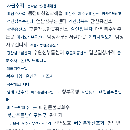
자금추적
협박받고있을때해결
몸캠피싱협박해결
흥신소가격
흥신소
제주도흥신소
카카오톡해킹
안산심부름센터
안산흥신소
경산심부름센터
상간남복수
후불가능한곳흥신소
살인청부자
대리복수해주
광주흥신소
는곳
탐정사무실저렴한곳
탐정
계좌내역보기
경기도심부름센터
사무실디시
후불가능한곳흥신소
수원심부름센터
일본밀항가격
불
경산심부름센터
후불제흥신소
륜조사
돈받아드립니다
대포차찾는법
복수대행
혼인전과거조사
복수해드립니다
청부폭행
대전심부름센
텔레그램추적
사람찾기
어려운일해드립니다
터
떼인돈불법회수
미수금받아주는곳
못받은돈받아주는곳
환치기
신변보호
떼인돈재산조회
협박받
비밀보장
탐정사무실의뢰가격