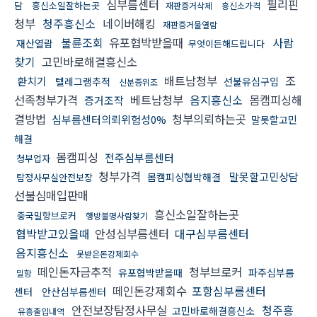
심부름센터
필리핀
담
흥신소일잘하는곳
재판증거삭제
흥신소가격
청부
청주흥신소
네이버해킹
재판증거물열람
불륜조회
유포협박받을때
사람
재산열람
무엇이든해드립니다
찾기
고민바로해결흥신소
배트남청부
조
환치기
텔레그램추적
선불유심구입
신분증위조
선족청부가격
베트남청부
음지흥신소
몸캠피싱해
증거조작
결방법
청부의뢰하는곳
심부름센터의뢰위험성0%
말못할고민
해결
몸캠피싱
전주심부름센터
청부업자
청부가격
말못할고민상담
몸캠피싱협박해결
탐정사무실안전보장
선불심매입판매
흥신소일잘하는곳
중국밀항브로커
행방불명사람찾기
협박받고있을때
안성심부름센터
대구심부름센터
음지흥신소
못받은돈강제회수
떼인돈자금추적
청부브로커
유포협박받을때
파주심부름
밀항
떼인돈강제회수
포항심부름센터
센터
안산심부름센터
안전보장탐정사무실
청주흥
고민바로해결흥신소
유흥출입내역