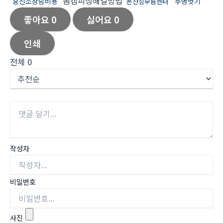
몸캠피싱해결방법
흥신소상담비용
누명벗기
논산심부름센터
좋아요
0
싫어요
0
인쇄
전체
0
작성자
비밀번호
사진