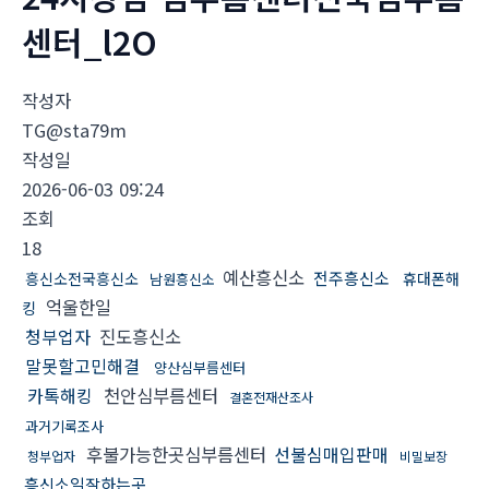
센터_l2O
작성자
TG@sta79m
작성일
2026-06-03 09:24
조회
18
예산흥신소
전주흥신소
흥신소전국흥신소
휴대폰해
남원흥신소
억울한일
킹
청부업자
진도흥신소
말못할고민해결
양산심부름센터
카톡해킹
천안심부름센터
결혼전재산조사
과거기록조사
후불가능한곳심부름센터
선불심매입판매
청부업자
비밀보장
흥신소일잘하는곳