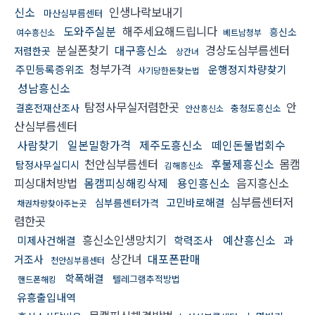
신소
인생나락보내기
마산심부름센터
도와주실분
해주세요해드립니다
흥신소
여수흥신소
베트남청부
분실폰찾기
대구흥신소
경상도심부름센터
저렴한곳
상간녀
청부가격
주민등록증위조
운행정지차량찾기
사기당한돈찾는법
성남흥신소
탐정사무실저렴한곳
안
결혼전재산조사
충청도흥신소
안산흥신소
산심부름센터
사람찾기
일본밀항가격
제주도흥신소
떼인돈불법회수
천안심부름센터
후불제흥신소
몸캠
탐정사무실디시
김해흥신소
피싱대처방법
몸캠피싱해킹삭제
용인흥신소
음지흥신소
심부름센터저
고민바로해결
심부름센터가격
채권차량찾아주는곳
렴한곳
흥신소인생망치기
예산흥신소
미제사건해결
학력조사
과
상간녀
대포폰판매
거조사
천안심부름센터
학폭해결
텔레그램추적방법
핸드폰해킹
유흥출입내역