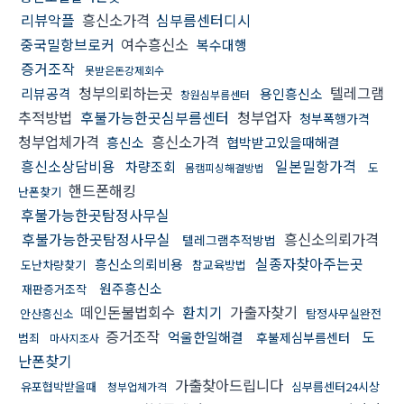
리뷰악플
흥신소가격
심부름센터디시
중국밀항브로커
여수흥신소
복수대행
증거조작
못받은돈강제회수
청부의뢰하는곳
텔레그램
리뷰공격
용인흥신소
창원심부름센터
추적방법
후불가능한곳심부름센터
청부업자
청부폭행가격
청부업체가격
흥신소가격
흥신소
협박받고있을때해결
흥신소상담비용
일본밀항가격
차량조회
도
몸캠피싱해결방법
핸드폰해킹
난폰찾기
후불가능한곳탐정사무실
후불가능한곳탐정사무실
흥신소의뢰가격
텔레그램추적방법
실종자찾아주는곳
흥신소의뢰비용
도난차량찾기
참교육방법
원주흥신소
재판증거조작
떼인돈불법회수
환치기
가출자찾기
안산흥신소
탐정사무실완전
증거조작
도
억울한일해결
후불제심부름센터
범죄
마사지조사
난폰찾기
가출찾아드립니다
유포협박받을때
심부름센터24시상
청부업체가격