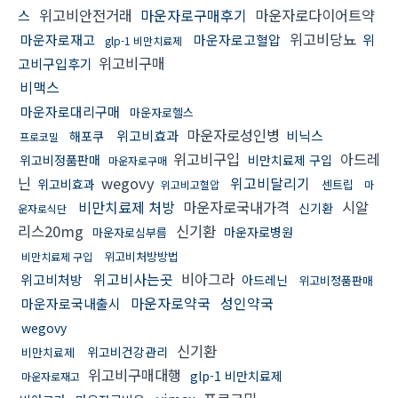
위고비안전거래
마운자로구매후기
마운자로다이어트약
스
위고비당뇨
마운자로재고
마운자로고혈압
위
glp-1 비만치료제
위고비구매
고비구입후기
비맥스
마운자로대리구매
마운자로헬스
마운자로성인병
위고비효과
비닉스
해포쿠
프로코밀
위고비구입
아드레
위고비정품판매
비만치료제 구입
마운자로구매
닌
wegovy
위고비달리기
위고비효과
센트립
위고비고혈압
마
비만치료제 처방
마운자로국내가격
시알
신기환
운자로식단
리스20mg
신기환
마운자로병원
마운자로심부름
위고비처방방법
비만치료제 구입
위고비사는곳
비아그라
위고비처방
아드레닌
위고비정품판매
마운자로약국
성인약국
마운자로국내출시
wegovy
신기환
위고비건강관리
비만치료제
위고비구매대행
glp-1 비만치료제
마운자로재고