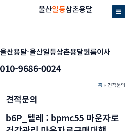
콘
울산
일등
삼촌용달
텐
Mai
츠
로
Men
건
너
울산용달-울산일등삼촌용달원룸이사
뛰
기
010-9686-0024
홈
견적문의
견적문의
b6P_텔레 : bpmc55 마운자로
건강관리 마운자로구매대행