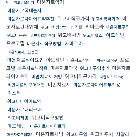
마운자로약가
닝
위고비달리기
마운자로국내출시
위고비직구가격
마
마운자로다이어트약추천
위고비약국가격
운자로판매업체
카마그라
신기환
마운자로구입
위고비처방방법
위고비처방
아드레닌
위고비운동
위고비헬스
비만치료제 구매
프로코밀
카마그라
마운자로직구방법
마운자로재고있는곳
마운자로식이요법
아드레닌
프로
마운자로삭센다
마운자로직구
코밀
마운자로약국
마운자로
마운자로부작용
위고비구입후기
다이어트약
위고비직구가격
비만치료제 처방
시알리스20mg
비만치료제
마운자로다이어트부작용
비만치료제 구매대행
칵스타
위고비다이어트약
마운자로대리구매
위고비직구방법
위고비처방
아드레닌
마운자로다이어트약
마운자로처방
위고비주사
위고비구입
시알리
마운자로구입후기