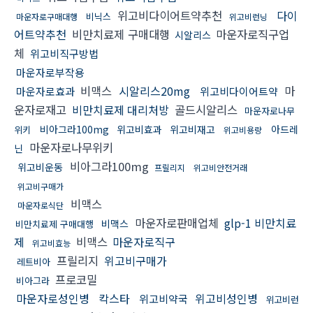
위고비다이어트약추천
다이
비닉스
마운자로구매대행
위고비런닝
어트약추천
비만치료제 구매대행
마운자로직구업
시알리스
체
위고비직구방법
마운자로부작용
비맥스
시알리스20mg
마
마운자로효과
위고비다이어트약
운자로재고
비만치료제 대리처방
골드시알리스
마운자로나무
비아그라100mg
위고비효과
위고비재고
아드레
위키
위고비용량
마운자로나무위키
닌
비아그라100mg
위고비운동
프릴리지
위고비안전거래
위고비구매가
비맥스
마운자로식단
마운자로판매업체
glp-1 비만치료
비맥스
비만치료제 구매대행
제
비맥스
마운자로직구
위고비효능
프릴리지
위고비구매가
레트비아
프로코밀
비아그라
마운자로성인병
칵스타
위고비성인병
위고비약국
위고비런