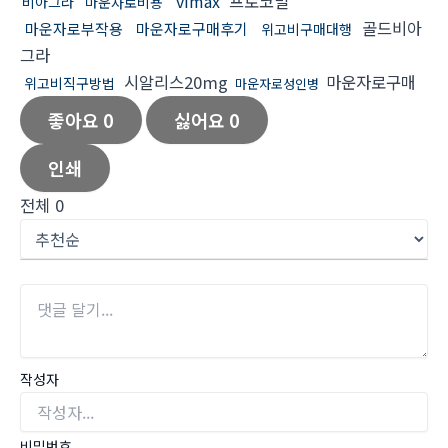
vimax
프로코밀
비아그라
마운자로비용
골드비아
마운자로부작용
마운자로구매후기
위고비구매대행
그라
시알리스20mg
마운자로구매
위고비직구방법
마운자로성인병
좋아요
0
싫어요
0
인쇄
전체
0
작성자
비밀번호