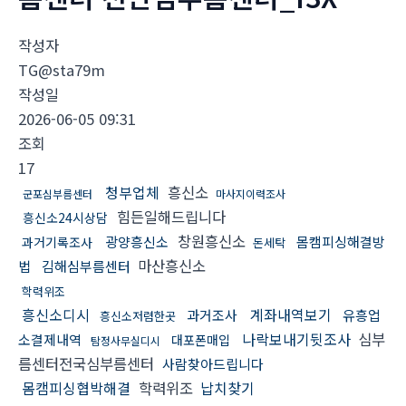
작성자
TG@sta79m
작성일
2026-06-05 09:31
조회
17
청부업체
흥신소
군포심부름센터
마사지이력조사
힘든일해드립니다
흥신소24시상담
창원흥신소
광양흥신소
몸캠피싱해결방
과거기록조사
돈세탁
마산흥신소
법
김해심부름센터
학력위조
흥신소디시
계좌내역보기
과거조사
유흥업
흥신소저렴한곳
나락보내기뒷조사
심부
소결제내역
대포폰매입
탐정사무실디시
름센터전국심부름센터
사람찾아드립니다
몸캠피싱협박해결
학력위조
납치찾기