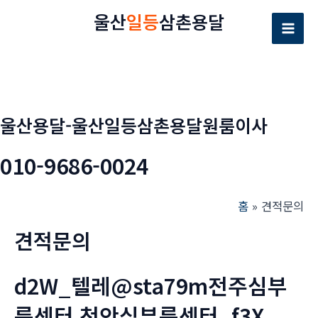
콘
울산
일등
삼촌용달
텐
Mai
츠
로
Men
건
너
울산용달-울산일등삼촌용달원룸이사
뛰
기
010-9686-0024
홈
견적문의
견적문의
d2W_텔레@sta79m전주심부
름센터 천안심부름센터_f3X