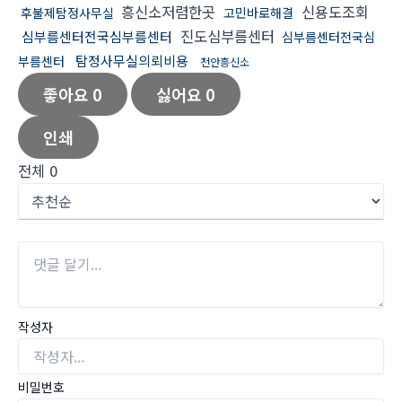
흥신소저렴한곳
신용도조회
후불제탐정사무실
고민바로해결
진도심부름센터
심부름센터전국심부름센터
심부름센터전국심
탐정사무실의뢰비용
부름센터
천안흥신소
좋아요
0
싫어요
0
인쇄
전체
0
작성자
비밀번호