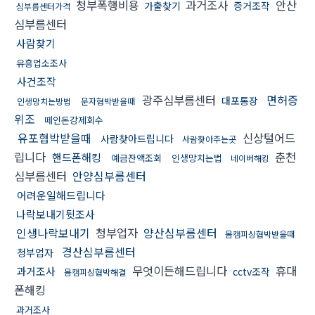
청부폭행비용
과거조사
안산
가출찾기
증거조작
심부름센터가격
심부름센터
사람찾기
유흥업소조사
사건조작
광주심부름센터
면허증
대포통장
인생망치는방법
문자협박받을때
위조
떼인돈강제회수
유포협박받을때
신상털어드
사람찾아드립니다
사람찾아주는곳
립니다
춘천
핸드폰해킹
예금잔액조회
인생망치는법
네이버해킹
심부름센터
안양심부름센터
어려운일해드립니다
나락보내기뒷조사
인생나락보내기
청부업자
양산심부름센터
몸캠피싱협박받을때
경산심부름센터
청부업자
무엇이든해드립니다
휴대
과거조사
cctv조작
몸캠피싱협박해결
폰해킹
과거조사