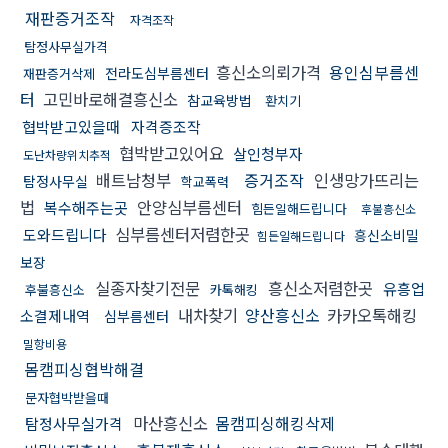
재판증거조작
자격조작
탐정사무실가격
흥신소의뢰가격
용인심부름센
전라도심부름센터
재판증거삭제
터
고민바로해결흥신소
참교육방법
환치기
협박받고있을때
자격증조작
협박받고있어요
살인청부자
도난차량위치추적
배트남청부
증거조작
인생망가뜨리는
탐정사무실
학교폭력
법
안양심부름센터
복수해주는곳
힘든일해드립니다
후불흥신소
심부름센터저렴한곳
도와드립니다
흥신소비밀
힘든일해드립니다
보장
실종자찾기전문
흥신소저렴한곳
유흥업
후불흥신소
카톡해킹
내차찾기
양산흥신소
카카오톡해킹
소결제내역
심부름센터
밀항비용
몸캠피싱협박해결
문자협박받을때
마산흥신소
몸캠피싱해킹삭제
탐정사무실가격