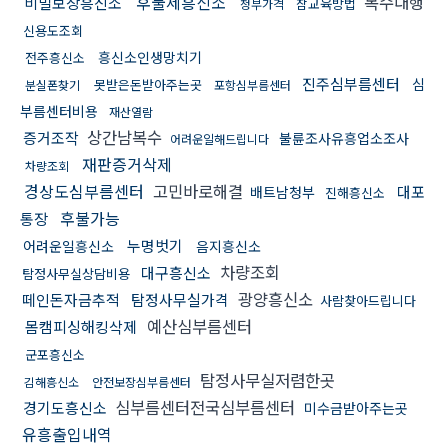
후불제흥신소
복수대행
비밀보장흥신소
참교육방법
청부가격
신용도조회
흥신소인생망치기
전주흥신소
진주심부름센터
심
못받은돈받아주는곳
분실폰찾기
포항심부름센터
부름센터비용
재산열람
상간남복수
증거조작
불륜조사유흥업소조사
어려운일해드립니다
재판증거삭제
차량조회
경상도심부름센터
고민바로해결
대포
배트남청부
진해흥신소
후불가능
통장
누명벗기
어려운일흥신소
음지흥신소
차량조회
대구흥신소
탐정사무실상담비용
광양흥신소
떼인돈자금추적
탐정사무실가격
사람찾아드립니다
예산심부름센터
몸캠피싱해킹삭제
군포흥신소
탐정사무실저렴한곳
김해흥신소
안전보장심부름센터
심부름센터전국심부름센터
경기도흥신소
미수금받아주는곳
유흥출입내역