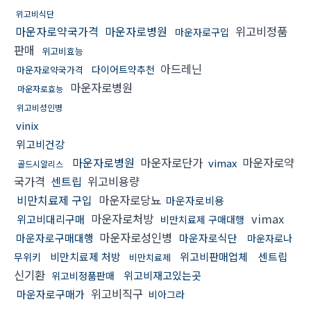
위고비식단
마운자로약국가격
마운자로병원
위고비정품
마운자로구입
판매
위고비효능
아드레닌
다이어트약추천
마운자로약국가격
마운자로병원
마운자로효능
위고비성인병
vinix
위고비건강
마운자로병원
마운자로단가
마운자로약
vimax
골드시알리스
국가격
센트립
위고비용량
비만치료제 구입
마운자로당뇨
마운자로비용
마운자로처방
vimax
위고비대리구매
비만치료제 구매대행
마운자로성인병
마운자로구매대행
마운자로식단
마운자로나
비만치료제 처방
위고비판매업체
센트립
무위키
비만치료제
신기환
위고비재고있는곳
위고비정품판매
위고비직구
마운자로구매가
비아그라