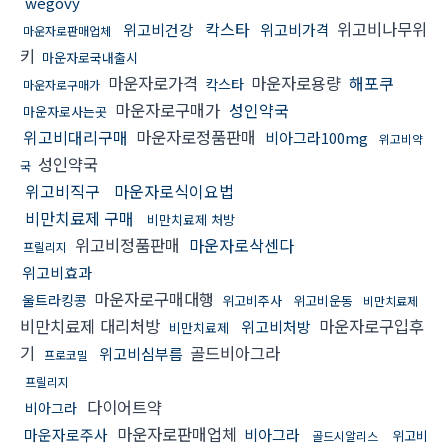
wegovy
칵스타
위고비나무위
위고비건강
위고비가격
마운자로판매업체
키
마운자로국내출시
마운자로가격
마운자로용량
해포쿠
칵스타
마운자로구매가
마운자로구매가
성인약국
마운자로사는곳
위고비대리구매
마운자로정품판매
비아그라100mg
위고비약
성인약국
국
위고비직구
마운자로식이요법
비만치료제 구매
비만치료제 처방
위고비정품판매
마운자로삭센다
프릴리지
위고비효과
마운자로구매대행
울트라킹콩
위고비주사
위고비운동
비만치료제
비만치료제 대리처방
마운자로구입후
위고비처방
비만치료제
기
골드비아그라
위고비심부름
프로코밀
프릴리지
다이어트약
비아그라
마운자로판매업체
마운자로주사
비아그라
위고비
골드시알리스