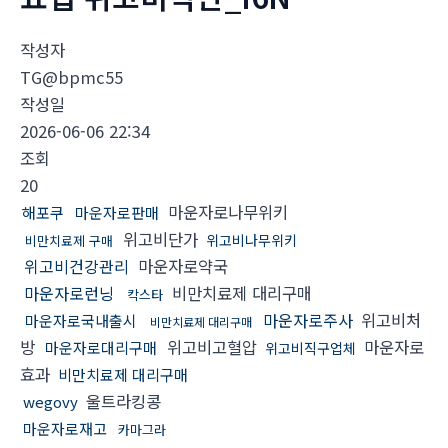
작성자
TG@bpmc55
작성일
2026-06-06 22:34
조회
20
마운자로나무위키
해포쿠
마운자로판매
위고비단가
위고비나무위키
비만치료제 구매
위고비건강관리
마운자로약국
마운자로런닝
비만치료제 대리구매
칵스타
마운자로주사
위고비처
마운자로국내출시
비만치료제 대리구매
방
위고비고혈압
마운자로
마운자로대리구매
위고비직구업체
효과
비만치료제 대리구매
울트라킹콩
wegovy
마운자로재고
카마그라