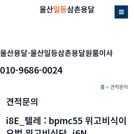
콘
울산
일등
삼촌용달
텐
Mai
츠
로
Men
건
너
울산용달-울산일등삼촌용달원룸이사
뛰
기
010-9686-0024
홈
견적문의
견적문의
i8E_텔레 : bpmc55 위고비식이
요법 위고비식단_i6N