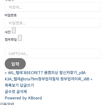
비밀번호
사진
첨부파일
«
i6G_텔레:BSECRET7 몸캠피싱 발신자찾기_y8A
k3A_텔레@sta79m청부업자절차 청부업자의뢰_i8B
»
목록보기
답글쓰기
글수정
글삭제
Powered by KBoard
이용약관