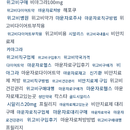
위고비구매
비아그라100mg
해포쿠
마운자로처방
위고비다이어트약
위고비병원
위고비약가
마운자로주사
위
마운자로직구방법
고비다이어트부작용
위고비비용
비만치
시알리스
위고비다이어트부작용
위고비국내출시
료제
카마그라
위고비직구업체
위고비약국가격
위고비구입후기
마운자로구입후기
비
마운자로헬스
다이어트약
위고비구매가
아그라
마운자로다이어트약
비만치료
신기환
마운자로재고
제 처방
위고비
비만치료제 구입
위고비직구방법
위고비건강관리
건강관리
마운자로헬스
마운
위고비구매대행
마운자로구매가
자로재고있는곳
칵스타
성인약국
골드시알리스
시알리스20mg
프릴리지
비만치료제 대리
마운자로재고있는곳
구매
마운자로대리구매
마운자로직구업체
마운자
마운자로약국
위고비구입후기
마운자로처방방법
로건강관리
위고비구매대행
프릴리지