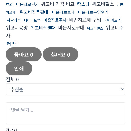
위고비 가격 비교
위고비헬스
칵스타
마운자로단가
효과
비만
위고비정품판매
마운자로효과
마운자로구입후기
치료제
비만치료제 구입
마운자로주사
시알리스
다이어트약
다이어트약
위고비용량
마운자로구매
위고비주
위고비삭센다
위고비헬스
사
해포쿠
좋아요
0
싫어요
0
인쇄
전체
0
작성자