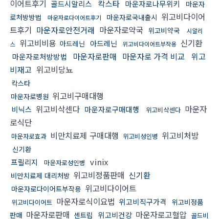
이어트후기
칵스타
골드시알리스
마운자로나무위키
마운자
위고비다이어
로처방방법
마운자로국내출시
마운자로다이어트후기
트후기
마운자로안전거래
마운자로약국
위고비약국
시알리
위고비비용
신기환
아드레닌
아드레닌
스
위고비다이어트부작용
마운자로판매
마운자로 가격 비교
위고
마운자로처방방법
비재고
위고비당뇨
칵스타
위고비구매대행
마운자로병원
위고비삭센다
마운자
비닉스
마운자로구매대행
위고비삭센다
로식단
비만치료제 구매대행
위고비처방
마운자로효과
위고비성인병
신기환
vinix
프릴리지
마운자로성인병
위고비정품판매
신기환
비만치료제 대리처방
위고비다이어트
마운자로다이어트부작용
마운자로식이요법
위고비직구가격
위고비정품
위고비다이어트
마운자로판매
마운자로고혈압
위고비건강
판매
센트립
골드비