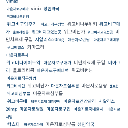
vimax
vinix
성인약국
마운자로구매가
위고비나무위키
위고비구입후기
위고비나무위키
위고비구매
위고비직구방법
가
위고비단가
비
위고비재고있는곳
울트라킹콩
위고비재고있는곳
만치료제 구입
시알리스20mg
마운자로런닝
마운자로구매대행
카마그라
위고비헬스
마운자로주사
위고비다이어트약
비만치료제 구입
비아그
마운자로구매가
라
울트라킹콩
위고비런닝
마운자로구매대행
마운자로직구방법
위고비단가
마운자로용량
마운자로심부름
위고비식단
센트립
마운자로심부름
위고비심부름
위고비구매
마운자로건강관리
시알리스
비만치료제 대리구매
20mg
마운자로병원
마운자로구입
마운자로국내출시
마운자로
처방
칵스타
마운자로심부름
성인약국
마운자로가격