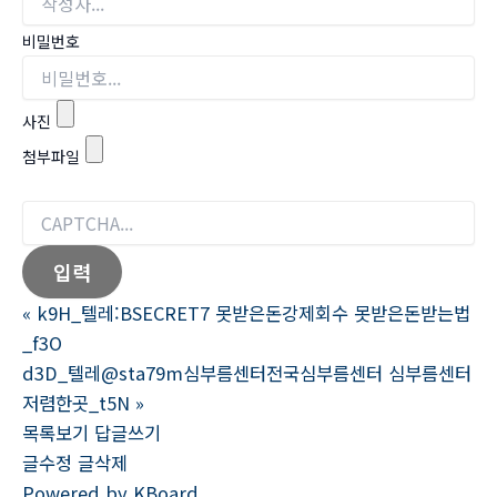
비밀번호
사진
첨부파일
«
k9H_텔레:BSECRET7 못받은돈강제회수 못받은돈받는법
_f3O
d3D_텔레@sta79m심부름센터전국심부름센터 심부름센터
저렴한곳_t5N
»
목록보기
답글쓰기
글수정
글삭제
Powered by KBoard