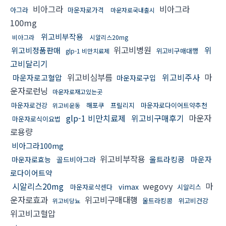
비아그라
비아그라
아그라
마운자로가격
마운자로국내출시
100mg
위고비부작용
비아그라
시알리스20mg
위고비병원
위
위고비정품판매
위고비구매대행
glp-1 비만치료제
고비달리기
위고비심부름
위고비주사
마
마운자로고혈압
마운자로구입
운자로런닝
마운자로재고있는곳
마운자로건강
해포쿠
프릴리지
마운자로다이어트약추천
위고비운동
glp-1 비만치료제
위고비구매후기
마운자
마운자로식이요법
로용량
비아그라100mg
위고비부작용
울트라킹콩
마운자
마운자로효능
골드비아그라
로다이어트약
시알리스20mg
wegovy
마
vimax
마운자로삭센다
시알리스
운자로효과
위고비구매대행
울트라킹콩
위고비건강
위고비당뇨
위고비고혈압