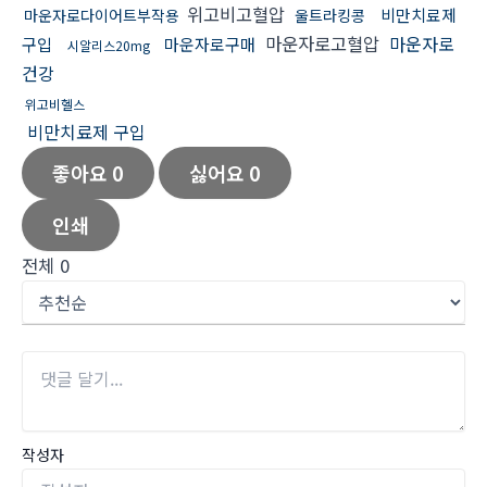
위고비고혈압
비만치료제
마운자로다이어트부작용
울트라킹콩
마운자로고혈압
마운자로
구입
마운자로구매
시알리스20mg
건강
위고비헬스
비만치료제 구입
좋아요
0
싫어요
0
인쇄
전체
0
작성자