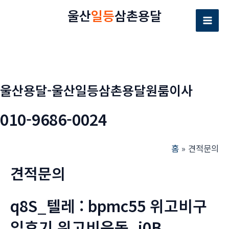
콘
울산
일등
삼촌용달
텐
Mai
츠
로
Men
건
너
울산용달-울산일등삼촌용달원룸이사
뛰
기
010-9686-0024
홈
견적문의
견적문의
q8S_텔레 : bpmc55 위고비구
입후기 위고비운동_i0B