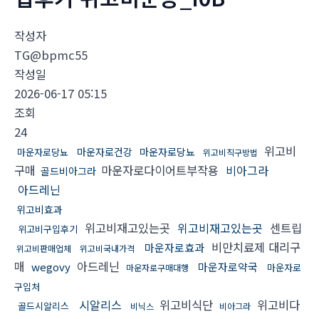
작성자
TG@bpmc55
작성일
2026-06-17 05:15
조회
24
위고비
마운자로건강
마운자로당뇨
마운자로당뇨
위고비직구방법
구매
마운자로다이어트부작용
비아그라
골드비아그라
아드레닌
위고비효과
위고비재고있는곳
위고비재고있는곳
센트립
위고비구입후기
비만치료제 대리구
마운자로효과
위고비판매업체
위고비국내가격
매
아드레닌
wegovy
마운자로약국
마운자로
마운자로구매대행
구입처
시알리스
위고비식단
위고비다
골드시알리스
비닉스
비아그라