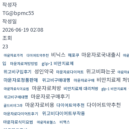
작성자
TG@bpmc55
작성일
2026-06-19 02:08
조회
23
비닉스
마운자로국내출시
해포쿠
마운자로가격
다이어트약추천
마
입
glp-1 비만치료제
마운자로처방방법
성인약국
위고비파는곳
위고비구입후기
마운자로다이어트
마운자
비만치료제 처
마운자로정품판매
위고비구매대행
마운자로구매
마운자로처방
비만치료제 대리처방
마운자로식이요법
glp-1 비만치료제
마운자로구매후기
위고비구매대행
마운자로비용
다이어트약추천
다이어트약추천
골드비아그라
위고비다이어트부작용
마운자로다이어트후기
마운자로식이요법
비맥스
마운자로헬스