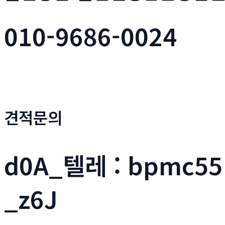
010-9686-0024
견적문의
d0A_텔레 : bpmc
_z6J