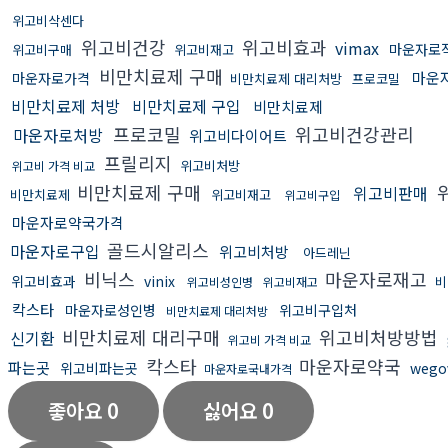
위고비삭센다
위고비건강
위고비효과
vimax
마운자로
위고비구매
위고비재고
비만치료제 구매
마운
마운자로가격
비만치료제 대리처방
프로코밀
비만치료제 처방
비만치료제 구입
비만치료제
프로코밀
위고비건강관리
마운자로처방
위고비다이어트
프릴리지
위고비처방
위고비 가격 비교
비만치료제 구매
위고비판매
비만치료제
위고비재고
위고비구입
마운자로약국가격
골드시알리스
마운자로구입
위고비처방
아드레닌
비닉스
마운자로재고
위고비효과
vinix
비
위고비성인병
위고비재고
칵스타
마운자로성인병
위고비구입처
비만치료제 대리처방
비만치료제 대리구매
위고비처방방법
신기환
위고비 가격 비교
칵스타
마운자로약국
파는곳
위고비파는곳
wego
마운자로국내가격
좋아요
0
싫어요
0