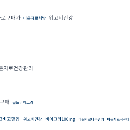
자로구매가
위고비건강
마운자로처방
운자로건강관리
리구매
골드비아그라
고비고혈압
비아그라100mg
위고비건강
마운자로나무위키
마운자로삭센다