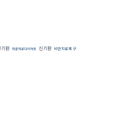
신기환
신기환
비만치료제 구
마운자로다이어트