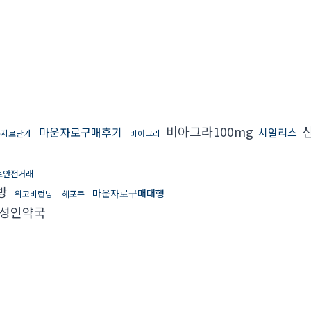
비아그라100mg
마운자로구매후기
시알리스
운자로단가
비아그라
로안전거래
방
마운자로구매대행
위고비런닝
해포쿠
성인약국