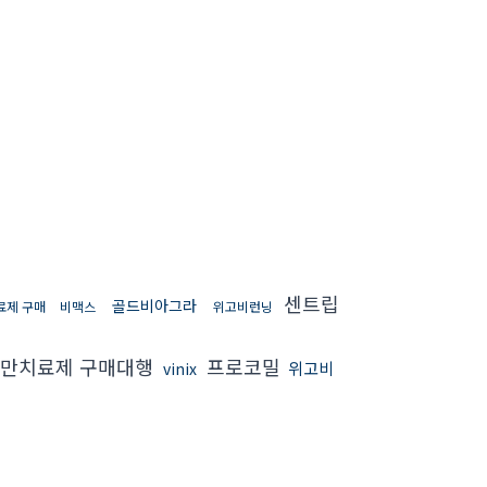
센트립
골드비아그라
료제 구매
비맥스
위고비런닝
만치료제 구매대행
프로코밀
위고비
vinix