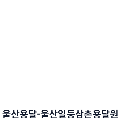
울산용달-울산일등삼촌용달