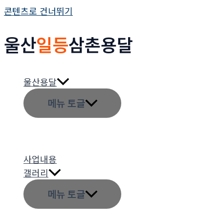
콘텐츠로 건너뛰기
울산
일등
삼촌용달
울산용달
메뉴 토글
사업내용
갤러리
메뉴 토글