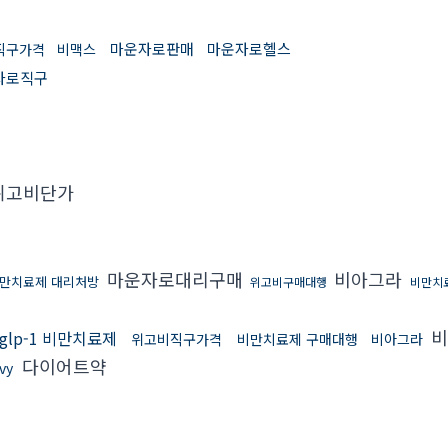
마운자로판매
마운자로헬스
직구가격
비맥스
자로직구
위고비단가
마운자로대리구매
비아그라
만치료제 대리처방
위고비구매대행
비만치
비
glp-1 비만치료제
위고비직구가격
비만치료제 구매대행
비아그라
다이어트약
vy