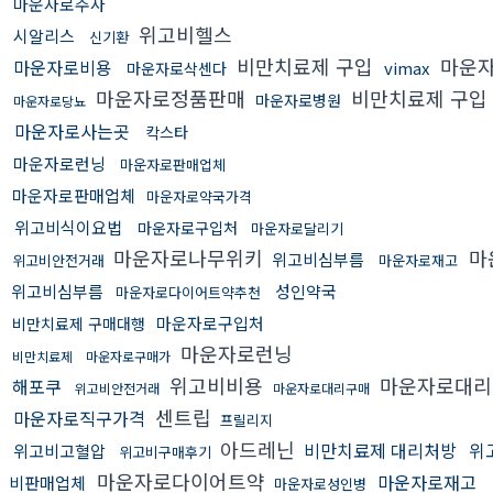
마운자로주사
위고비헬스
시알리스
신기환
비만치료제 구입
마운
마운자로비용
vimax
마운자로삭센다
마운자로정품판매
비만치료제 구입
마운자로병원
마운자로당뇨
마운자로사는곳
칵스타
마운자로런닝
마운자로판매업체
마운자로판매업체
마운자로약국가격
위고비식이요법
마운자로구입처
마운자로달리기
마운자로나무위키
마
위고비심부름
위고비안전거래
마운자로재고
위고비심부름
성인약국
마운자로다이어트약추천
마운자로구입처
비만치료제 구매대행
마운자로런닝
비만치료제
마운자로구매가
위고비비용
마운자로대
해포쿠
위고비안전거래
마운자로대리구매
센트립
마운자로직구가격
프릴리지
아드레닌
비만치료제 대리처방
위
위고비고혈압
위고비구매후기
마운자로다이어트약
마운자로재고
비판매업체
마운자로성인병