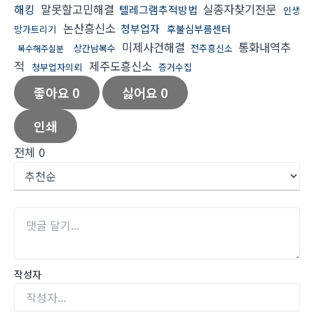
해킹
말못할고민해결
실종자찾기전문
텔레그램추적방법
인생
논산흥신소
청부업자
후불심부름센터
망가트리기
미제사건해결
통화내역추
상간남복수
전주흥신소
복수해주실분
적
제주도흥신소
청부업자의뢰
증거수집
좋아요
0
싫어요
0
인쇄
전체
0
작성자