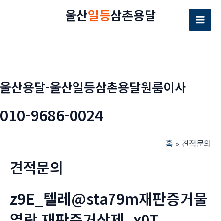
콘
울산
일등
삼촌용달
텐
Mai
츠
로
Men
건
너
울산용달-울산일등삼촌용달원룸이사
뛰
기
010-9686-0024
홈
견적문의
견적문의
z9E_텔레@sta79m재판증거물
열람 재판증거삭제_x0T