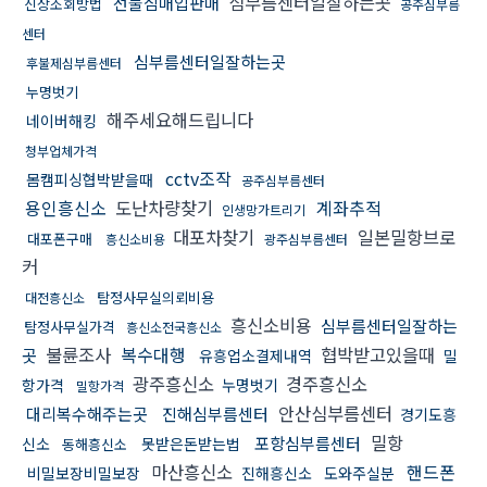
심부름센터일잘하는곳
선불심매입판매
신상조회방법
공주심부름
센터
심부름센터일잘하는곳
후불제심부름센터
누명벗기
해주세요해드립니다
네이버해킹
청부업체가격
cctv조작
몸캠피싱협박받을때
공주심부름센터
용인흥신소
도난차량찾기
계좌추적
인생망가트리기
대포차찾기
일본밀항브로
대포폰구매
흥신소비용
광주심부름센터
커
탐정사무실의뢰비용
대전흥신소
흥신소비용
심부름센터일잘하는
탐정사무실가격
흥신소전국흥신소
불륜조사
복수대행
협박받고있을때
곳
유흥업소결제내역
밀
광주흥신소
경주흥신소
항가격
누명벗기
밀항가격
안산심부름센터
대리복수해주는곳
진해심부름센터
경기도흥
밀항
포항심부름센터
신소
못받은돈받는법
동해흥신소
마산흥신소
핸드폰
비밀보장비밀보장
진해흥신소
도와주실분