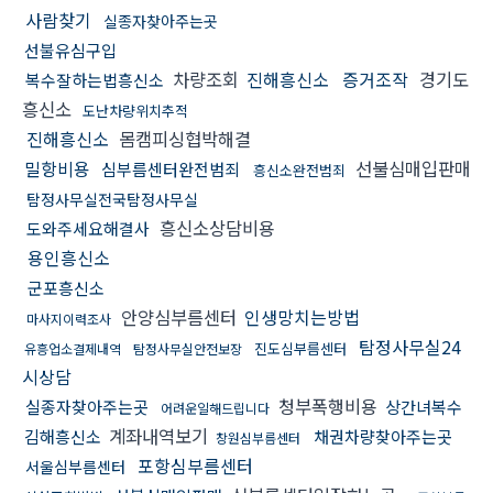
사람찾기
실종자찾아주는곳
선불유심구입
차량조회
진해흥신소
증거조작
경기도
복수잘하는법흥신소
흥신소
도난차량위치추적
진해흥신소
몸캠피싱협박해결
밀항비용
선불심매입판매
심부름센터완전범죄
흥신소완전범죄
탐정사무실전국탐정사무실
흥신소상담비용
도와주세요해결사
용인흥신소
군포흥신소
안양심부름센터
인생망치는방법
마사지이력조사
탐정사무실24
진도심부름센터
유흥업소결제내역
탐정사무실안전보장
시상담
청부폭행비용
실종자찾아주는곳
상간녀복수
어려운일해드립니다
계좌내역보기
김해흥신소
채권차량찾아주는곳
창원심부름센터
포항심부름센터
서울심부름센터