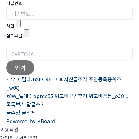
비밀번호
사진
첨부파일
«
t7Q_텔레:BSECRET7 회사진급조작 주민등록증위조
_w6Q
z8W_텔레 : bpmc55 위고비구입후기 위고비운동_o3Q
»
목록보기
답글쓰기
글수정
글삭제
Powered by KBoard
이용약관
개인정보처리방침