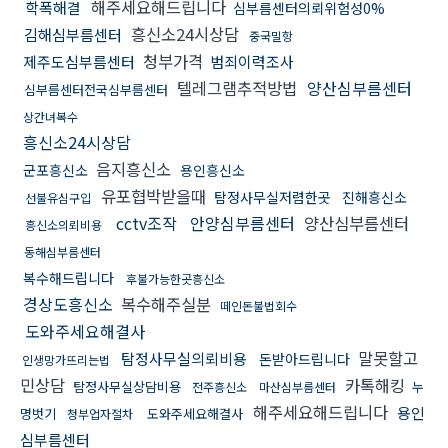
해주세요해드립니다
학폭해결
심부름센터의뢰위험성0%
흥신소24시상담
김해심부름센터
중국밀항
청부가격
제주도심부름센터
범죄이력조사
텔레그램추적방법
양산심부름센터
심부름센터전국심부름센터
상간녀복수
흥신소24시상담
음지흥신소
군포흥신소
용인흥신소
유포협박받을때
탐정사무실저렴한곳
진해흥신소
선불유심구입
cctv조작
안양심부름센터
양산심부름센터
흥신소의뢰비용
동해심부름센터
복수해드립니다
후불가능한곳흥신소
경상도흥신소
복수해주실분
떼인돈불법회수
도와주세요해결사
말못할고
탐정사무실의뢰비용
돈받아드립니다
인생망가뜨리는법
민상담
카톡해킹
탐정사무실상담비용
누
전주흥신소
마산심부름센터
해주세요해드립니다
용인
명벗기
도와주세요해결사
청부업자절차
심부름센터