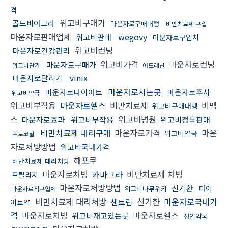
격
위고비구매가
골드비아그라
마운자로구매대행
비만치료제 구입
마운자로판매업체
wegovy
위고비판매
마운자로구입처
위고비런닝
마운자로건강관리
위고비가격
마운자로런닝
마운자로구매가
위고비단가
아드레닌
vinix
마운자로달리기
마운자로사는곳
마운자로다이어트
마운자로주사
위고비약국
위고비부작용
마운자로헬스
비만치료제
비맥
위고비구매대행
스
위고비병원
마운자로효과
위고비부작용
위고비정품판매
비만치료제 대리구매
마운자로가격
마운
위고비약국
프로코밀
자로처방방법
위고비국내가격
해포쿠
비만치료제 대리처방
마운자로처방
카마그라
비만치료제 처방
프릴리지
마운자로처방방법
신기환
다이
위고비나무위키
마운자로직구업체
비만치료제 대리처방
신기환
마운자로국내가
센트립
어트약
격
마운자로처방
마운자로헬스
위고비재고있는곳
성인약국