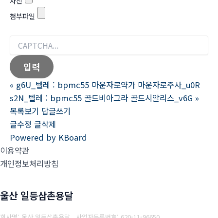
사진
첨부파일
«
g6U_텔레 : bpmc55 마운자로약가 마운자로주사_u0R
s2N_텔레 : bpmc55 골드비아그라 골드시알리스_v6G
»
목록보기
답글쓰기
글수정
글삭제
Powered by KBoard
이용약관
개인정보처리방침
울산 일등삼촌용달
회사명: 울산 일등삼촌용달
사업자등록번호:
620-11-96650