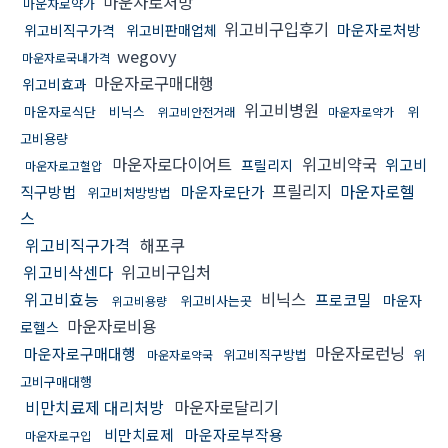
마운자로처방
마운자로약가
위고비구입후기
마운자로처방
위고비직구가격
위고비판매업체
wegovy
마운자로국내가격
마운자로구매대행
위고비효과
위고비병원
마운자로식단
비닉스
위
위고비안전거래
마운자로약가
고비용량
마운자로다이어트
위고비약국
위고비
프릴리지
마운자로고혈압
프릴리지
마운자로헬
직구방법
마운자로단가
위고비처방방법
스
위고비직구가격
해포쿠
위고비삭센다
위고비구입처
위고비효능
비닉스
프로코밀
마운자
위고비사는곳
위고비용량
마운자로비용
로헬스
마운자로런닝
마운자로구매대행
위고비직구방법
위
마운자로약국
고비구매대행
비만치료제 대리처방
마운자로달리기
비만치료제
마운자로부작용
마운자로구입