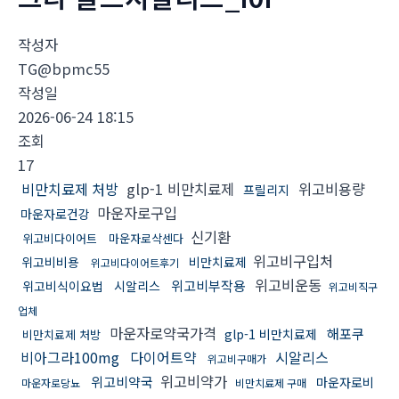
작성자
TG@bpmc55
작성일
2026-06-24 18:15
조회
17
비만치료제 처방
glp-1 비만치료제
위고비용량
프릴리지
마운자로구입
마운자로건강
신기환
위고비다이어트
마운자로삭센다
위고비구입처
위고비비용
비만치료제
위고비다이어트후기
위고비운동
위고비부작용
위고비식이요법
시알리스
위고비직구
업체
마운자로약국가격
해포쿠
glp-1 비만치료제
비만치료제 처방
비아그라100mg
다이어트약
시알리스
위고비구매가
위고비약가
위고비약국
마운자로비
마운자로당뇨
비만치료제 구매