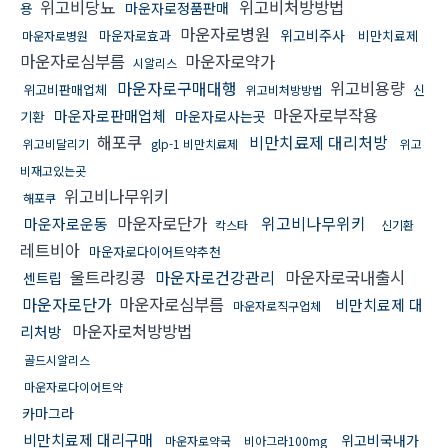
위고비당뇨
위고비처방방법
용
마운자로정품판매
마운자로병원
위고비주사
마운자로효과
비만치료제
마운자로병원
마운자로심부름
마운자로약가
시알리스
마운자로구매대행
위고비용량
위고비판매업체
신
위고비처방방법
마운자로부작용
마운자로판매업체
마운자로사는곳
기환
해포쿠
비만치료제 대리처방
위고비달리기
glp-1 비만치료제
위고
비재고있는곳
위고비나무위키
해포쿠
마운자로단가
위고비나무위키
마운자로운동
칵스타
신기환
레트비아
마운자로다이어트약추천
울트라킹콩
마운자로건강관리
마운자로국내출시
센트립
마운자로단가
마운자로심부름
비만치료제 대
마운자로직구업체
마운자로처방방법
리처방
골드시알리스
마운자로다이어트약
카마그라
비만치료제 대리구매
위고비국내가
마운자로약국
비아그라100mg