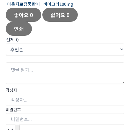
마운자로정품판매
비아그라100mg
좋아요
0
싫어요
0
인쇄
전체
0
작성자
비밀번호