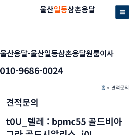
콘
울산
일등
삼촌용달
텐
Mai
츠
로
Men
건
너
울산용달-울산일등삼촌용달원룸이사
뛰
기
010-9686-0024
홈
견적문의
견적문의
t0U_텔레 : bpmc55 골드비아
그라 골드시알리스_i0I