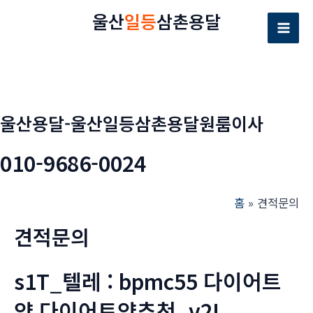
콘
울산
일등
삼촌용달
텐
Mai
츠
로
Men
건
너
울산용달-울산일등삼촌용달원룸이사
뛰
기
010-9686-0024
홈
견적문의
견적문의
s1T_텔레 : bpmc55 다이어트
약 다이어트약추천_v2L