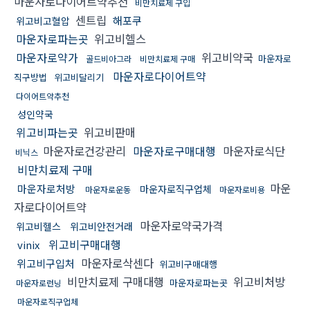
마운자로다이어트약추천
비만치료제 구입
센트립
해포쿠
위고비고혈압
마운자로파는곳
위고비헬스
마운자로약가
위고비약국
마운자로
골드비아그라
비만치료제 구매
마운자로다이어트약
직구방법
위고비달리기
다이어트약추천
성인약국
위고비파는곳
위고비판매
마운자로건강관리
마운자로구매대행
마운자로식단
비닉스
비만치료제 구매
마운
마운자로처방
마운자로직구업체
마운자로운동
마운자로비용
자로다이어트약
마운자로약국가격
위고비헬스
위고비안전거래
위고비구매대행
vinix
마운자로삭센다
위고비구입처
위고비구매대행
비만치료제 구매대행
위고비처방
마운자로파는곳
마운자로런닝
마운자로직구업체