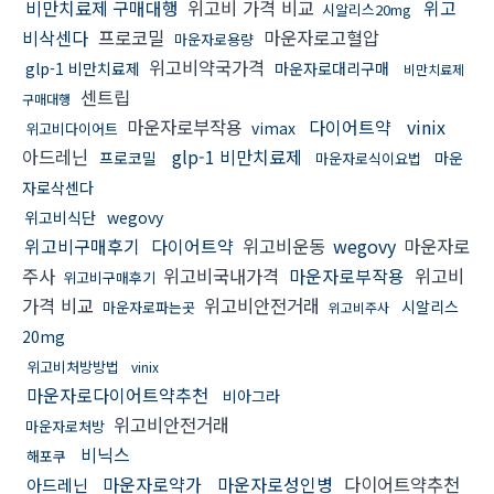
비만치료제 구매대행
위고비 가격 비교
위고
시알리스20mg
비삭센다
프로코밀
마운자로고혈압
마운자로용량
위고비약국가격
glp-1 비만치료제
마운자로대리구매
비만치료제
센트립
구매대행
마운자로부작용
다이어트약
vinix
vimax
위고비다이어트
아드레닌
glp-1 비만치료제
프로코밀
마운
마운자로식이요법
자로삭센다
위고비식단
wegovy
위고비구매후기
다이어트약
위고비운동
wegovy
마운자로
주사
위고비국내가격
마운자로부작용
위고비
위고비구매후기
가격 비교
위고비안전거래
시알리스
마운자로파는곳
위고비주사
20mg
위고비처방방법
vinix
마운자로다이어트약추천
비아그라
위고비안전거래
마운자로처방
비닉스
해포쿠
마운자로약가
마운자로성인병
다이어트약추천
아드레닌