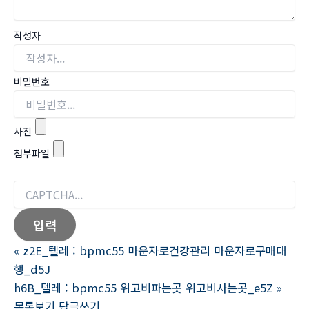
작성자
비밀번호
사진
첨부파일
«
z2E_텔레 : bpmc55 마운자로건강관리 마운자로구매대
행_d5J
h6B_텔레 : bpmc55 위고비파는곳 위고비사는곳_e5Z
»
목록보기
답글쓰기