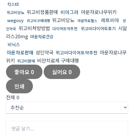
칵스타
위고비정품판매
비아그라
마운자로나무위키
위고비당뇨
위고비당뇨
레트비아
wegovy
위고비구매대행
마운자로헬스
성
위고비처방방법
시알
위고비다이어트후기
다이어트약추천
인약국
리스20mg
마운자로건강
비닉스
마운자로판매
성인약국
마운자로나무
위고비다이어트약추천
위키
비만치료제 구매대행
위고비판매
좋아요
0
싫어요
0
인쇄
전체
0