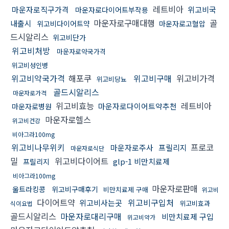
레트비아
마운자로직구가격
위고비국
마운자로다이어트부작용
마운자로구매대행
골
내출시
위고비다이어트약
마운자로고혈압
드시알리스
위고비단가
위고비처방
마운자로약국가격
위고비성인병
위고비약국가격
해포쿠
위고비구매
위고비가격
위고비당뇨
골드시알리스
마운자로가격
위고비효능
레트비아
마운자로다이어트약추천
마운자로병원
마운자로헬스
위고비건강
비아그라100mg
위고비나무위키
프로코
마운자로주사
프릴리지
마운자로식단
밀
위고비다이어트
glp-1 비만치료제
프릴리지
비아그라100mg
마운자로판매
울트라킹콩
위고비구매후기
비만치료제 구매
위고비
다이어트약
위고비구입처
위고비사는곳
위고비효과
식이요법
골드시알리스
마운자로대리구매
비만치료제 구입
위고비약가