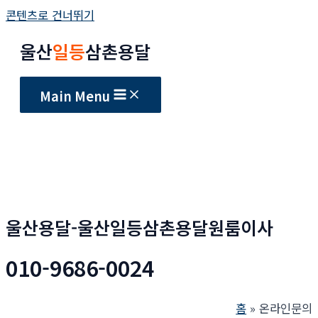
콘텐츠로 건너뛰기
울산
일등
삼촌용달
Main Menu
울산용달-울산일등삼촌용달원룸이사
010-9686-0024
홈
온라인문의